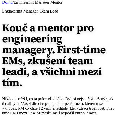
Domů
/
Engineering Manager Mentor
Engineering Manager, Team Lead
Kouč a mentor pro
engineering
managery.
First-time
EMs, zkušení team
leadi, a všichni mezi
tím.
Nikdo ti neřekl, co ta práce vlastně je. Byl jsi nejsilnější inženýr, tak
ti dali tým. Máš 4 direct reports, underperformera, kterému se
vyhýbáš, PM co chce 12 věcí, a ředitele, který ztrácí trpělivost. First-
time EMs mezi 12 a 24 měsíci mají nejhorší burnout rates.