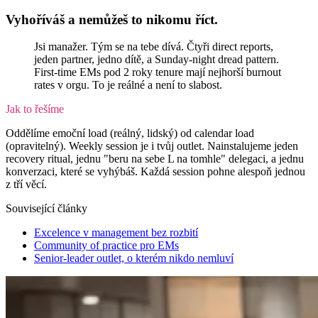
Vyhoříváš a nemůžeš to nikomu říct.
Jsi manažer. Tým se na tebe dívá. Čtyři direct reports,
jeden partner, jedno dítě, a Sunday-night dread pattern.
First-time EMs pod 2 roky tenure mají nejhorší burnout
rates v orgu. To je reálné a není to slabost.
Jak to řešíme
Oddělíme emoční load (reálný, lidský) od calendar load
(opravitelný). Weekly session je i tvůj outlet. Nainstalujeme jeden
recovery ritual, jednu "beru na sebe L na tomhle" delegaci, a jednu
konverzaci, které se vyhýbáš. Každá session pohne alespoň jednou
z tří věcí.
Související články
Excelence v management bez rozbití
Community of practice pro EMs
Senior-leader outlet, o kterém nikdo nemluví