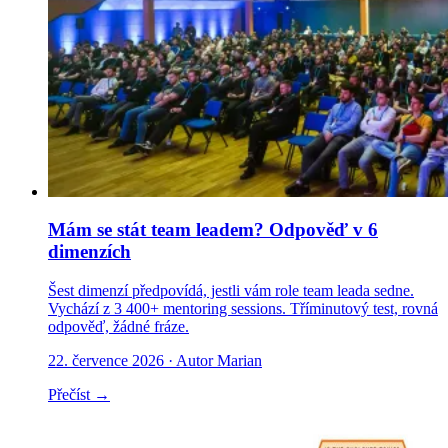
Mám se stát team leadem? Odpověď v 6
dimenzích
Šest dimenzí předpovídá, jestli vám role team leada sedne.
Vychází z 3 400+ mentoring sessions. Tříminutový test, rovná
odpověď, žádné fráze.
22. července 2026
· Autor Marian
Přečíst →