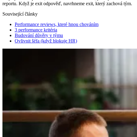
reportu. Když je exit odpověď, navrhneme exit, který zachová tým.
Související články
Performance reviews, které hnou chováním
3 performance kritéria
Budování důvěry v týmu
Ovlivnit šéfa (když blokuje HR)