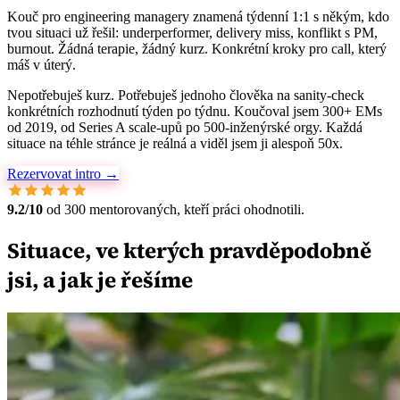
Kouč pro engineering managery znamená týdenní 1:1 s někým, kdo
tvou situaci už řešil: underperformer, delivery miss, konflikt s PM,
burnout. Žádná terapie, žádný kurz. Konkrétní kroky pro call, který
máš v úterý.
Nepotřebuješ kurz. Potřebuješ jednoho člověka na sanity-check
konkrétních rozhodnutí týden po týdnu. Koučoval jsem 300+ EMs
od 2019, od Series A scale-upů po 500-inženýrské orgy. Každá
situace na téhle stránce je reálná a viděl jsem ji alespoň 50x.
Rezervovat intro →
9.2/10
od 300 mentorovaných, kteří práci ohodnotili.
Situace, ve kterých pravděpodobně
jsi, a jak je řešíme