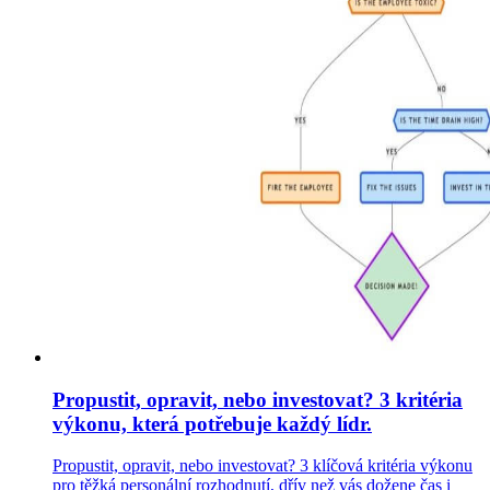
Propustit, opravit, nebo investovat? 3 kritéria
výkonu, která potřebuje každý lídr.
Propustit, opravit, nebo investovat? 3 klíčová kritéria výkonu
pro těžká personální rozhodnutí, dřív než vás dožene čas i