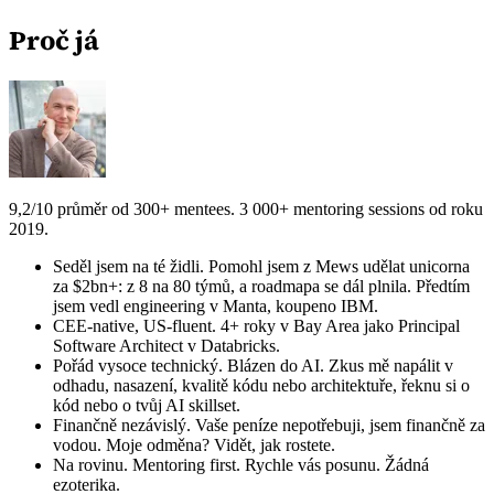
Proč já
9,2/10 průměr od 300+ mentees. 3 000+ mentoring sessions od roku
2019.
Seděl jsem na té židli. Pomohl jsem z Mews udělat unicorna
za $2bn+: z 8 na 80 týmů, a roadmapa se dál plnila. Předtím
jsem vedl engineering v Manta, koupeno IBM.
CEE-native, US-fluent. 4+ roky v Bay Area jako Principal
Software Architect v Databricks.
Pořád vysoce technický. Blázen do AI. Zkus mě napálit v
odhadu, nasazení, kvalitě kódu nebo architektuře, řeknu si o
kód nebo o tvůj AI skillset.
Finančně nezávislý. Vaše peníze nepotřebuji, jsem finančně za
vodou. Moje odměna? Vidět, jak rostete.
Na rovinu. Mentoring first. Rychle vás posunu. Žádná
ezoterika.