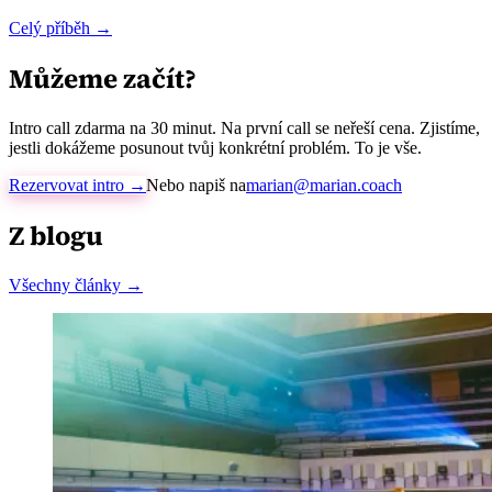
Celý příběh →
Můžeme začít?
Intro call zdarma na 30 minut. Na první call se neřeší cena. Zjistíme,
jestli dokážeme posunout tvůj konkrétní problém. To je vše.
Rezervovat intro →
Nebo napiš na
marian@marian.coach
Z blogu
Všechny články →