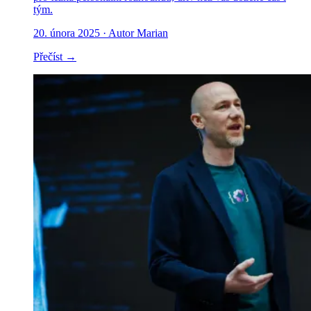
tým.
20. února 2025
· Autor Marian
Přečíst →