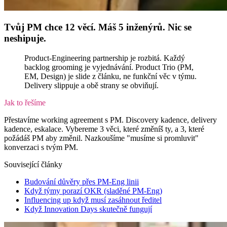
Tvůj PM chce 12 věcí. Máš 5 inženýrů. Nic se
neshipuje.
Product-Engineering partnership je rozbitá. Každý
backlog grooming je vyjednávání. Product Trio (PM,
EM, Design) je slide z článku, ne funkční věc v týmu.
Delivery slippuje a obě strany se obviňují.
Jak to řešíme
Přestavíme working agreement s PM. Discovery kadence, delivery
kadence, eskalace. Vybereme 3 věci, které změníš ty, a 3, které
požádáš PM aby změnil. Nazkoušíme "musíme si promluvit"
konverzaci s tvým PM.
Související články
Budování důvěry přes PM-Eng linii
Když týmy porazí OKR (sladěné PM-Eng)
Influencing up když musí zasáhnout ředitel
Když Innovation Days skutečně fungují