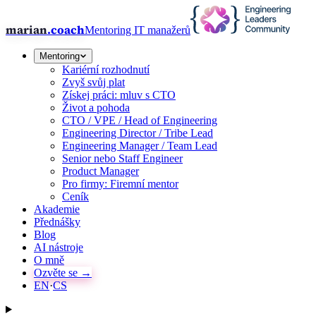
marian
.coach
Mentoring IT manažerů
Mentoring
Kariérní rozhodnutí
Zvyš svůj plat
Získej práci: mluv s CTO
Život a pohoda
CTO / VPE / Head of Engineering
Engineering Director / Tribe Lead
Engineering Manager / Team Lead
Senior nebo Staff Engineer
Product Manager
Pro firmy: Firemní mentor
Ceník
Akademie
Přednášky
Blog
AI nástroje
O mně
Ozvěte se →
EN
·
CS