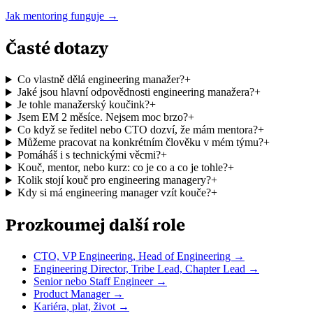
Jak mentoring funguje →
Časté dotazy
Co vlastně dělá engineering manažer?
+
Jaké jsou hlavní odpovědnosti engineering manažera?
+
Je tohle manažerský koučink?
+
Jsem EM 2 měsíce. Nejsem moc brzo?
+
Co když se ředitel nebo CTO dozví, že mám mentora?
+
Můžeme pracovat na konkrétním člověku v mém týmu?
+
Pomáháš i s technickými věcmi?
+
Kouč, mentor, nebo kurz: co je co a co je tohle?
+
Kolik stojí kouč pro engineering managery?
+
Kdy si má engineering manager vzít kouče?
+
Prozkoumej další role
CTO, VP Engineering, Head of Engineering →
Engineering Director, Tribe Lead, Chapter Lead →
Senior nebo Staff Engineer →
Product Manager →
Kariéra, plat, život →