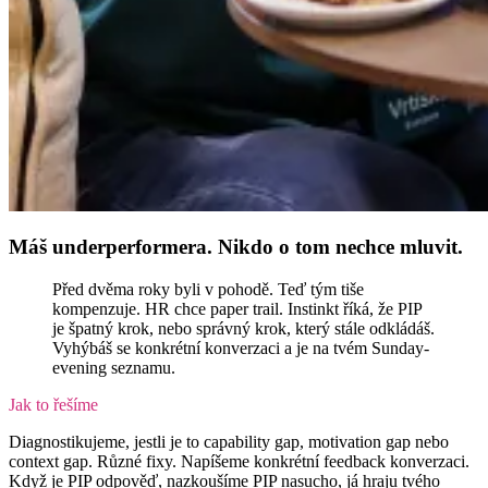
Máš underperformera. Nikdo o tom nechce mluvit.
Před dvěma roky byli v pohodě. Teď tým tiše
kompenzuje. HR chce paper trail. Instinkt říká, že PIP
je špatný krok, nebo správný krok, který stále odkládáš.
Vyhýbáš se konkrétní konverzaci a je na tvém Sunday-
evening seznamu.
Jak to řešíme
Diagnostikujeme, jestli je to capability gap, motivation gap nebo
context gap. Různé fixy. Napíšeme konkrétní feedback konverzaci.
Když je PIP odpověď, nazkoušíme PIP nasucho, já hraju tvého