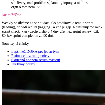
s delivery, máš problém s planning inputy, a nikdo v
orgu o tom nemluví.
Jak to řešíme
Weekly se díváme na sprint data. Co predikovalo tenhle sprint
(leading), co vidí ředitel (lagging), a kde je gap. Nainstalujeme mid-
sprint check, který zachytí slip o 4 dny dřív než sprint review. Cíl:
80 %+ sprint completion za 90 dní.
Související články
Lepší než DORA pro jeden tým
Estimace bez rukojmnictví
Skutečná hodnota scrum masterů
Jak týmy porazí OKR