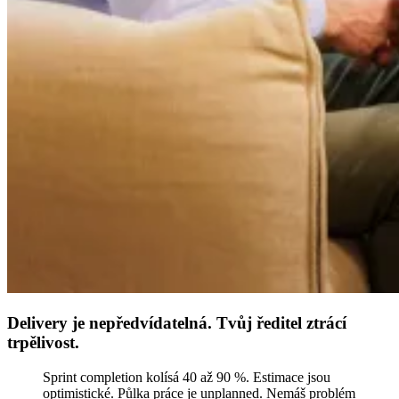
Delivery je nepředvídatelná. Tvůj ředitel ztrácí
trpělivost.
Sprint completion kolísá 40 až 90 %. Estimace jsou
optimistické. Půlka práce je unplanned. Nemáš problém