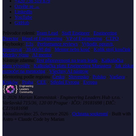
+420 736 519 879
Ozvěte se →
LinkedIn
YouTube
GitHub
Průvodce rolemi:
Team Lead
·
Staff Engineer
·
Engineering
Director
·
Head of Engineering
·
VP of Engineering
·
CTPO
Playbooky:
1:1s
·
Performance reviews
·
Vyhodit, opravit,
investovat
·
30-60-90 dní
·
Mentor nebo kouč
·
Kolik stojí koučink
·
Metriky týmu
·
AI mentor
Nástroje zdarma:
Test připravenosti na team leada
·
Kalkulačka
platu vývojáře
·
Kalkulačka platu Engineering Managera
·
Jak získat
rozpočet na mentoring
·
Všechny AI nástroje
Mentoring podle regionu:
Česko
·
Slovensko
·
Polsko
·
Varšava
·
Kraków
·
Praha
·
CEE
·
Střední Evropa
·
Evropa
© 2026 Marian Kamenistak · Engineering Leaders Hub s.r.o. ·
Varšavská 715/36, 120 00 Prague · IČO: 19181698 | DIČ:
CZ19181698
Aktualizováno:
25. července 2026
·
Ochrana soukromí
·
Built with
Astro + Claude Code by Marian