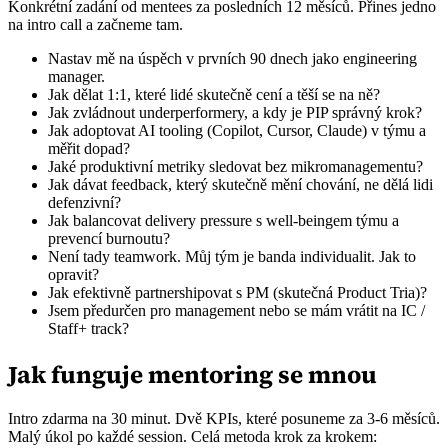
Konkrétní zadání od mentees za posledních 12 měsíců. Přines jedno
na intro call a začneme tam.
Nastav mě na úspěch v prvních 90 dnech jako engineering
manager.
Jak dělat 1:1, které lidé skutečně cení a těší se na ně?
Jak zvládnout underperformery, a kdy je PIP správný krok?
Jak adoptovat AI tooling (Copilot, Cursor, Claude) v týmu a
měřit dopad?
Jaké produktivní metriky sledovat bez mikromanagementu?
Jak dávat feedback, který skutečně mění chování, ne dělá lidi
defenzivní?
Jak balancovat delivery pressure s well-beingem týmu a
prevencí burnoutu?
Není tady teamwork. Můj tým je banda individualit. Jak to
opravit?
Jak efektivně partnershipovat s PM (skutečná Product Tria)?
Jsem předurčen pro management nebo se mám vrátit na IC /
Staff+ track?
Jak funguje mentoring se mnou
Intro zdarma na 30 minut. Dvě KPIs, které posuneme za 3-6 měsíců.
Malý úkol po každé session. Celá metoda krok za krokem: