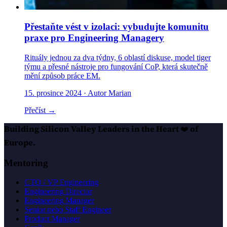
Přestaňte vést v izolaci: vybudujte komunitu
praxe pro Engineering Managery
Rituály jednou za dva týdny, 6 oblastí diskuse, model tiger
týmu a přesné nástroje pro fungování CoP, která skutečně
mění způsob práce EM.
15. prosince 2024
· Autor Marian
Přečíst →
Building Silicon Valley Leaders in the Heart
❤️
of
Europe.
Mentoring
CTO / VP Engineering
Engineering Director
Engineering Manager
Senior nebo Staff Engineer
Product Manager