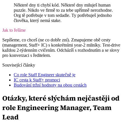
Některé dny ti chybí kód. Některé dny miluješ human
puzzle. Nikdo ve firmě to za tebe upřímně nerozhodne.
Org tě potřebuje v tom sedadle. Ty potřebuješ jednoho
člověka, který nemá stake.
Jak to řešíme
Sepíšeme, co chceš (ne co dobře zní). Zmapujeme obě cesty
(management, Staff+ IC) s konkrétními year-2 milníky. Test-drive
každou 2-týdenním cvičením. Odcházíš s rozhodnutím a se slovy
pro konverzaci s ředitelem.
Související články
Co role Staff Engineer skutečně je
IC cesta k Staff+ promoci
Budování tržní hodnoty na obou cestách
Otázky, které slýchám nejčastěji od
role Engineering Manager, Team
Lead