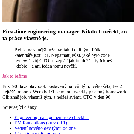
First-time engineering manager. Nikdo ti neřekl, co
ta práce vlastně je.
Byl jsi nejsilnější inženýr, tak ti dali tým. Půlka
kalendáře jsou 1:1. Nepamatuješ si, jaké bylo code
review. Tvůj CTO se zeptá "jak to jde?" a ty řekneš
"dobře," a ani jeden tomu nevěří.
Jak to řešíme
First-90-days playbook postavený na tvůj tým, tvého šéfa, tvé 2
nejtěžší reports. Weekly 1:1 se mnou, weekly písemný homework.
Cíl: znáš job, vlastníš tým, a nelžeš svému CTO v den 90.
Související články
Engineering management role checklist
EM foundations (kurz díl 1)
Vedení nového dev týmu od dne 1
1:1s, které mají hodnotu