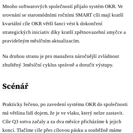
Mnoho softwarových společností přijalo systém OKR. Ve
srovnání se staromódními ročními SMART cíli mají kratší
kvartální cíle OKR větší šanci vést k dokončení
strategických iniciativ díky kratší zpětnovazební smyčce a
pravidelným měsíčním aktualizacím.
Na druhou stranu je pro manažera náročnější zvládnout
zhuštěný 3měsíční cyklus správně a doručit výstupy.
Scénář
Prakticky řečeno, po zavedení systému OKR do společnosti
má většina lidí dojem, že je ve vlaku, který nelze zastavit.
Cíle Q3 sotva začaly a za dva měsíce přicházíme k jejich
konci. Tlačíme cíle přes cílovou pásku a souběžně máme