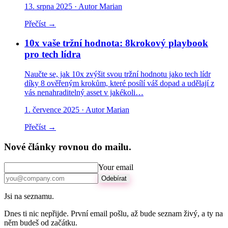
13. srpna 2025
· Autor Marian
Přečíst →
10x vaše tržní hodnota: 8krokový playbook
pro tech lídra
Naučte se, jak 10x zvýšit svou tržní hodnotu jako tech lídr
díky 8 ověřeným krokům, které posílí váš dopad a udělají z
vás nenahraditelný asset v jakékoli…
1. července 2025
· Autor Marian
Přečíst →
Nové články rovnou do mailu.
Your email
Odebírat
Jsi na seznamu.
Dnes ti nic nepřijde. První email pošlu, až bude seznam živý, a ty na
něm budeš od začátku.