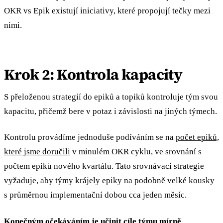
OKR vs Epik existují iniciativy, které propojují tečky mezi
nimi.
Krok 2: Kontrola kapacity
S přeloženou strategií do epiků a topiků kontroluje tým svou
kapacitu, přičemž bere v potaz i závislosti na jiných týmech.
Kontrolu provádíme jednoduše podíváním se na
počet epiků,
které jsme doručili
v minulém OKR cyklu, ve srovnání s
počtem epiků nového kvartálu. Tato srovnávací strategie
vyžaduje, aby týmy krájely epiky na podobně velké kousky
s průměrnou implementační dobou cca jeden měsíc.
Konečným očekáváním je učinit cíle týmu mírně