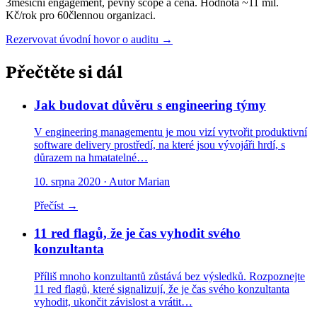
3měsíční engagement, pevný scope a cena. Hodnota ~11 mil.
Kč/rok pro 60člennou organizaci.
Rezervovat úvodní hovor o auditu →
Přečtěte si dál
Jak budovat důvěru s engineering týmy
V engineering managementu je mou vizí vytvořit produktivní
software delivery prostředí, na které jsou vývojáři hrdí, s
důrazem na hmatatelné…
10. srpna 2020
· Autor Marian
Přečíst →
11 red flagů, že je čas vyhodit svého
konzultanta
Příliš mnoho konzultantů zůstává bez výsledků. Rozpoznejte
11 red flagů, které signalizují, že je čas svého konzultanta
vyhodit, ukončit závislost a vrátit…