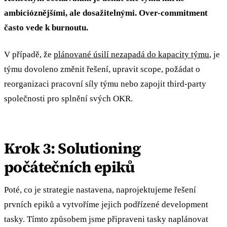
ambicióznějšími, ale dosažitelnými. Over-commitment
často vede k burnoutu.
V případě, že
plánované úsilí nezapadá do kapacity týmu
, je
týmu dovoleno změnit řešení, upravit scope, požádat o
reorganizaci pracovní síly týmu nebo zapojit third-party
společnosti pro splnění svých OKR.
Krok 3: Solutioning
počátečních epiků
Poté, co je strategie nastavena, naprojektujeme řešení
prvních epiků a vytvoříme jejich podřízené development
tasky. Tímto způsobem jsme připraveni tasky naplánovat