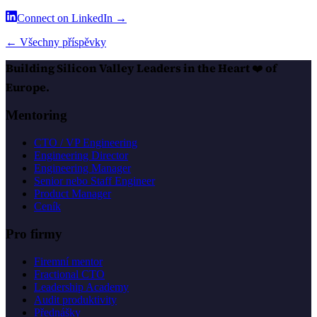
Connect on LinkedIn →
← Všechny příspěvky
Building Silicon Valley Leaders in the Heart
❤️
of
Europe.
Mentoring
CTO / VP Engineering
Engineering Director
Engineering Manager
Senior nebo Staff Engineer
Product Manager
Ceník
Pro firmy
Firemní mentor
Fractional CTO
Leadership Academy
Audit produktivity
Přednášky