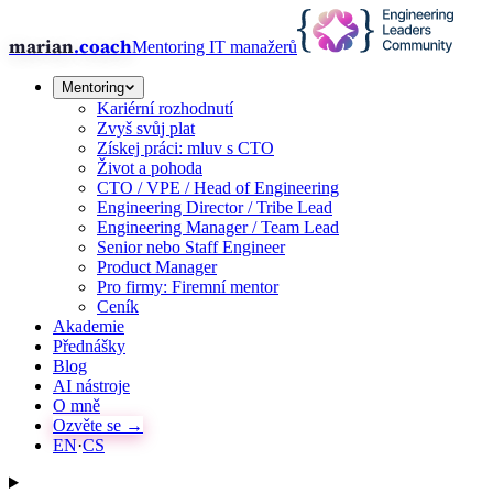
marian
.coach
Mentoring IT manažerů
Mentoring
Kariérní rozhodnutí
Zvyš svůj plat
Získej práci: mluv s CTO
Život a pohoda
CTO / VPE / Head of Engineering
Engineering Director / Tribe Lead
Engineering Manager / Team Lead
Senior nebo Staff Engineer
Product Manager
Pro firmy: Firemní mentor
Ceník
Akademie
Přednášky
Blog
AI nástroje
O mně
Ozvěte se →
EN
·
CS