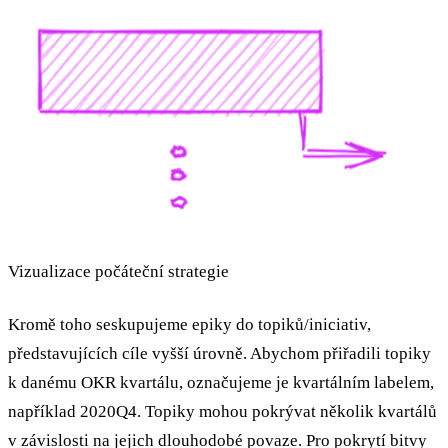
Vizualizace počáteční strategie
Kromě toho seskupujeme epiky do topiků/iniciativ,
představujících cíle vyšší úrovně. Abychom přiřadili topiky
k danému OKR kvartálu, označujeme je kvartálním labelem,
například 2020Q4. Topiky mohou pokrývat několik kvartálů
v závislosti na jejich dlouhodobé povaze. Pro pokrytí bitvy