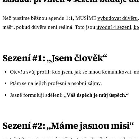
Než pustíme běžnou agendu 1:1, MUSÍME
vybudovat důvěru
máš“, pokud důvěra není reálná. Toto jsou
úvodní 4 sezení, k
Sezení #1: „Jsem člověk“
Otevřu svůj profil: kdo jsem, jak se mnou komunikovat, mé
Ptám se na jejich profesní a osobní zájmy.
Jasně formuluji sdělení:
„Váš úspěch je můj úspěch.“
Sezení #2: „Máme jasnou misi“