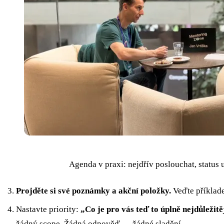
Agenda v praxi: nejdřív poslouchat, status 
Projděte si své poznámky a akční položky.
Veďte příklad
Nastavte priority:
„Co je pro vás teď to úplně nejdůležitě
žádný scope. Žádná odpověď → žádné sladění.