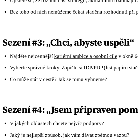
Ujistěte se, že rozumí naší strategii, aktuálnímu roadmapu a
Bez toho od nich nemůžeme čekat sladěná rozhodnutí při p
Sezení #3: „Chci, abyste uspěli“
Najděte nejcennější
kariérní ambice a osobní cíle
v okně 6
Vyberte správné kroky. Zapište si IDP/PDP (list papíru stač
Co může stát v cestě? Jak se tomu vyhneme?
Sezení #4: „Jsem připraven pom
V jakých oblastech chcete nejvíc podpory?
Jaký je nejlepší způsob, jak vám dávat zpětnou vazbu?