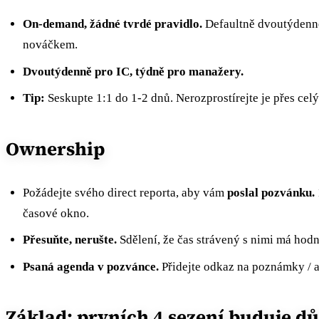
On-demand, žádné tvrdé pravidlo.
Defaultně dvoutýdenně
nováčkem.
Dvoutýdenně pro IC, týdně pro manažery.
Tip:
Seskupte 1:1 do 1-2 dnů. Nerozprostírejte je přes celý
Ownership
Požádejte svého direct reporta, aby vám
poslal pozvánku.
časové okno.
Přesuňte, nerušte.
Sdělení, že čas strávený s nimi má hodn
Psaná agenda v pozvánce.
Přidejte odkaz na poznámky / a
Základ: prvních 4 sezení buduje d