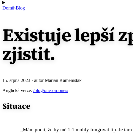
Domů
›
Blog
Existuje lepší z
zjistit.
15. srpna 2023
· autor Marian Kamenistak
Anglická verze:
/blog/one-on-ones/
Situace
„Mám pocit, že by mé 1:1 mohly fungovat líp. Je tam p