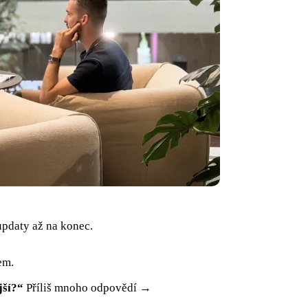
updaty až na konec.
em.
jší?“
Příliš mnoho odpovědí →