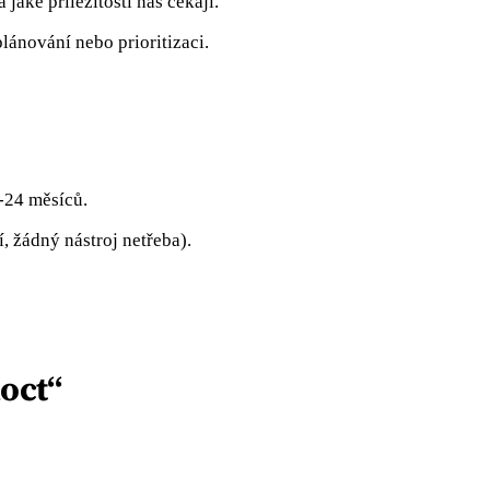
 jaké příležitosti nás čekají.
lánování nebo prioritizaci.
-24 měsíců.
í, žádný nástroj netřeba).
oct“