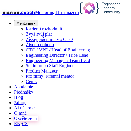
marian
.coach
Mentoring IT manažerů
Mentoring
Kariérní rozhodnutí
Zvyš svůj plat
Získej práci: mluv s CTO
Život a pohoda
CTO / VPE / Head of Engineering
Engineering Director / Tribe Lead
Engineering Manager / Team Lead
Senior nebo Staff Engineer
Product Manager
Pro firmy: Firemní mentor
Ceník
Akademie
Přednášky
Blog
Zdroje
AI nástroje
O mně
Ozvěte se →
EN
·
CS