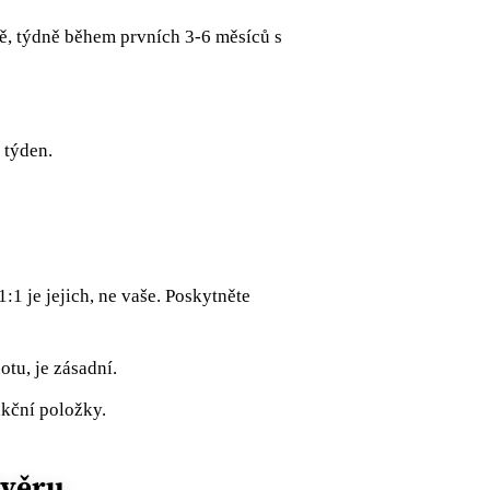
, týdně během prvních 3-6 měsíců s
 týden.
1:1 je jejich, ne vaše. Poskytněte
otu, je zásadní.
kční položky.
ůvěru