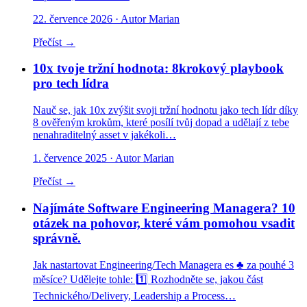
22. července 2026
· Autor Marian
Přečíst →
10x tvoje tržní hodnota: 8krokový playbook
pro tech lídra
Nauč se, jak 10x zvýšit svoji tržní hodnotu jako tech lídr díky
8 ověřeným krokům, které posílí tvůj dopad a udělají z tebe
nenahraditelný asset v jakékoli…
1. července 2025
· Autor Marian
Přečíst →
Najímáte Software Engineering Managera? 10
otázek na pohovor, které vám pomohou vsadit
správně.
Jak nastartovat Engineering/Tech Managera es ♣️ za pouhé 3
měsíce? Udělejte tohle: 1️⃣ Rozhodněte se, jakou část
Technického/Delivery, Leadership a Process…