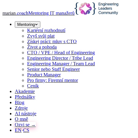
marian
.coach
Mentoring IT manažerů
Mentoring
Kariérní rozhodnutí
Zvyš svůj plat
Získej práci: mluv s CTO
Život a pohoda
CTO / VPE / Head of Engineering
Engineering Director / Tribe Lead
Engineering Manager / Team Lead
Senior nebo Staff Engineer
Product Manager
Pro firmy: Firemní mentor
Ceník
Akademie
Přednášky
Blog
Zdroje
AI nástroje
O mně
Ozvi se →
EN
·
CS