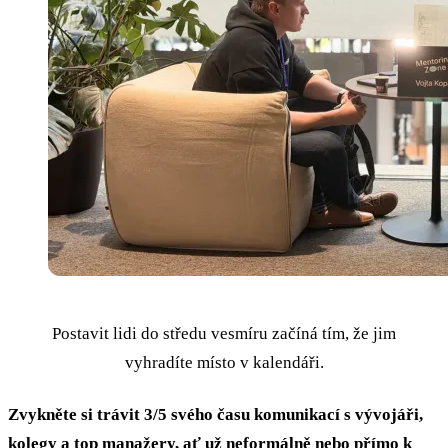
Postavit lidi do středu vesmíru začíná tím, že jim
vyhradíte místo v kalendáři.
Zvykněte si trávit 3/5 svého času komunikací s vývojáři,
kolegy a top manažery, ať už neformálně nebo přímo k