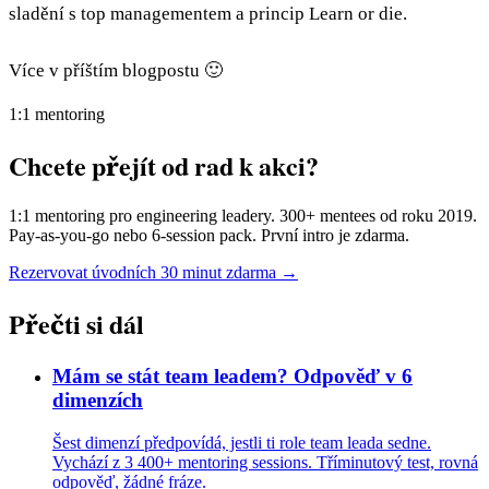
sladění s top managementem a princip Learn or die.
Více v příštím blogpostu 🙂
1:1 mentoring
Chcete přejít od rad k akci?
1:1 mentoring pro engineering leadery. 300+ mentees od roku 2019.
Pay-as-you-go nebo 6-session pack. První intro je zdarma.
Rezervovat úvodních 30 minut zdarma →
Přečti si dál
Mám se stát team leadem? Odpověď v 6
dimenzích
Šest dimenzí předpovídá, jestli ti role team leada sedne.
Vychází z 3 400+ mentoring sessions. Tříminutový test, rovná
odpověď, žádné fráze.