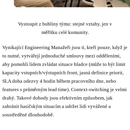
Vystoupit z bubliny týmu: stejné vztahy, jen v
měřítku celé komunity.
Vynikající Engineering Manažeři jsou ti, kteří pouze, když je
to nutné, vytvářejí jednoduché smlouvy mezi odděleními,
aby pomohli lidem zvládat situace hladce (může to být limit
kapacity vstupních/výstupních front, jasná definice priorit,
SLA doba odezvy 4 hodin během pracovního dne, nebo
features s průměrným lead time). Context-switching je velmi
drahý. Takové dohody jsou efektivním způsobem, jak
zabránit hasičským situacím a udržet lidi vyvážené a
soustředěné dlouhodobě.