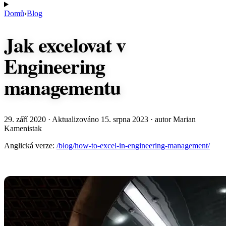
Domů
›
Blog
Jak excelovat v
Engineering
managementu
29. září 2020
· Aktualizováno
15. srpna 2023
· autor Marian
Kamenistak
Anglická verze:
/blog/how-to-excel-in-engineering-management/