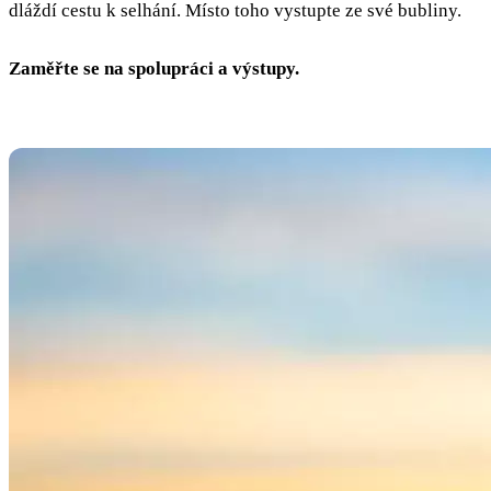
dláždí cestu k selhání. Místo toho vystupte ze své bubliny.
Zaměřte se na spolupráci a výstupy.