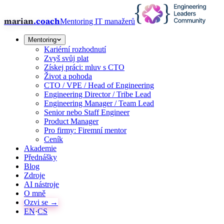
marian
.coach
Mentoring IT manažerů
Mentoring
Kariérní rozhodnutí
Zvyš svůj plat
Získej práci: mluv s CTO
Život a pohoda
CTO / VPE / Head of Engineering
Engineering Director / Tribe Lead
Engineering Manager / Team Lead
Senior nebo Staff Engineer
Product Manager
Pro firmy: Firemní mentor
Ceník
Akademie
Přednášky
Blog
Zdroje
AI nástroje
O mně
Ozvi se →
EN
·
CS