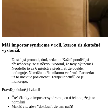
Máš imposter syndrome v roli, kterou sis skutečně
vysloužil.
Dostal jsi promoci, titul, sedadlo. Každé pondělí jsi
přesvědčený, že si někdo uvědomí, že tady být nemáš.
Neodešlo to za 6 měsíců a předstírat, že odejde,
nefunguje. Nemůžu to říct nikomu ve firmě. Partnerku
už to unavuje poslouchat. Terapeut netuší, co je
monorepo.
Pravděpodobně jsi zkusil
Čteš články o imposter syndromu, co ti řeknou, že je to
normální
Makáš víc, abys "dokázal", že tam patříš