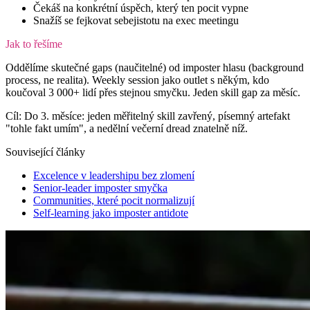
Čekáš na konkrétní úspěch, který ten pocit vypne
Snažíš se fejkovat sebejistotu na exec meetingu
Jak to řešíme
Oddělíme skutečné gaps (naučitelné) od imposter hlasu (background
process, ne realita). Weekly session jako outlet s někým, kdo
koučoval 3 000+ lidí přes stejnou smyčku. Jeden skill gap za měsíc.
Cíl:
Do 3. měsíce: jeden měřitelný skill zavřený, písemný artefakt
"tohle fakt umím", a nedělní večerní dread znatelně níž.
Související články
Excelence v leadershipu bez zlomení
Senior-leader imposter smyčka
Communities, které pocit normalizují
Self-learning jako imposter antidote