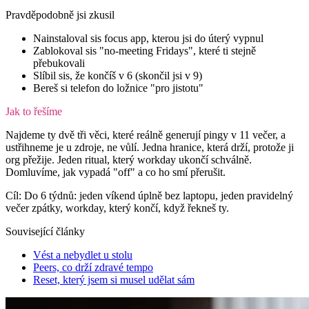
Pravděpodobně jsi zkusil
Nainstaloval sis focus app, kterou jsi do úterý vypnul
Zablokoval sis "no-meeting Fridays", které ti stejně
přebukovali
Slíbil sis, že končíš v 6 (skončil jsi v 9)
Bereš si telefon do ložnice "pro jistotu"
Jak to řešíme
Najdeme ty dvě tři věci, které reálně generují pingy v 11 večer, a
ustřihneme je u zdroje, ne vůlí. Jedna hranice, která drží, protože ji
org přežije. Jeden ritual, který workday ukončí schválně.
Domluvíme, jak vypadá "off" a co ho smí přerušit.
Cíl:
Do 6 týdnů: jeden víkend úplně bez laptopu, jeden pravidelný
večer zpátky, workday, který končí, když řekneš ty.
Související články
Vést a nebydlet u stolu
Peers, co drží zdravé tempo
Reset, který jsem si musel udělat sám