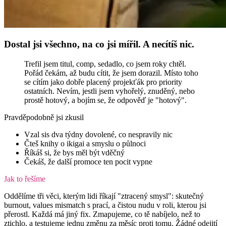
Dostal jsi všechno, na co jsi mířil. A necítíš nic.
Trefil jsem titul, comp, sedadlo, co jsem roky chtěl.
Pořád čekám, až budu cítit, že jsem dorazil. Místo toho
se cítím jako dobře placený projekťák pro priority
ostatních. Nevím, jestli jsem vyhořelý, znuděný, nebo
prostě hotový, a bojím se, že odpověď je "hotový".
Pravděpodobně jsi zkusil
Vzal sis dva týdny dovolené, co nespravily nic
Čteš knihy o ikigai a smyslu o půlnoci
Říkáš si, že bys měl být vděčný
Čekáš, že další promoce ten pocit vypne
Jak to řešíme
Oddělíme tři věci, kterým lidi říkají "ztracený smysl": skutečný
burnout, values mismatch s prací, a čistou nudu v roli, kterou jsi
přerostl. Každá má jiný fix. Zmapujeme, co tě nabíjelo, než to
ztichlo, a testujeme jednu změnu za měsíc proti tomu. Žádné odejití