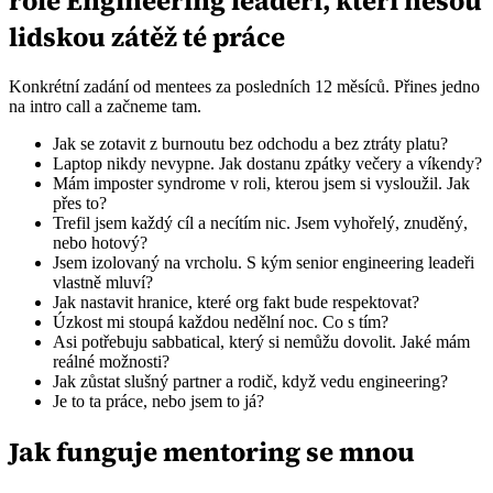
role Engineering leadeři, kteří nesou
lidskou zátěž té práce
Konkrétní zadání od mentees za posledních 12 měsíců. Přines jedno
na intro call a začneme tam.
Jak se zotavit z burnoutu bez odchodu a bez ztráty platu?
Laptop nikdy nevypne. Jak dostanu zpátky večery a víkendy?
Mám imposter syndrome v roli, kterou jsem si vysloužil. Jak
přes to?
Trefil jsem každý cíl a necítím nic. Jsem vyhořelý, znuděný,
nebo hotový?
Jsem izolovaný na vrcholu. S kým senior engineering leadeři
vlastně mluví?
Jak nastavit hranice, které org fakt bude respektovat?
Úzkost mi stoupá každou nedělní noc. Co s tím?
Asi potřebuju sabbatical, který si nemůžu dovolit. Jaké mám
reálné možnosti?
Jak zůstat slušný partner a rodič, když vedu engineering?
Je to ta práce, nebo jsem to já?
Jak funguje mentoring se mnou