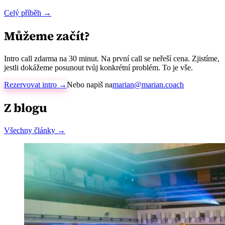
Celý příběh →
Můžeme začít?
Intro call zdarma na 30 minut. Na první call se neřeší cena. Zjistíme,
jestli dokážeme posunout tvůj konkrétní problém. To je vše.
Rezervovat intro →
Nebo napiš na
marian@marian.coach
Z blogu
Všechny články →