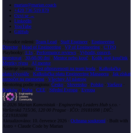
marian@marian.coach
+420 736 519 879
Ozvi se →
LinkedIn
YouTube
GitHub
Průvodce rolemi:
Team Lead
·
Staff Engineer
·
Engineering
Director
·
Head of Engineering
·
VP of Engineering
·
CTPO
Playbooky:
1:1s
·
Performance reviews
·
Vyhodit, opravit,
investovat
·
30-60-90 dní
·
Mentor nebo kouč
·
Kolik stojí koučink
·
Metriky týmu
·
AI mentor
Nástroje zdarma:
Test připravenosti na team leada
·
Kalkulačka
platu vývojáře
·
Kalkulačka platu Engineering Managera
·
Jak získat
rozpočet na mentoring
·
Všechny AI nástroje
Mentoring podle regionu:
Česko
·
Slovensko
·
Polsko
·
Varšava
·
Kraków
·
Praha
·
CEE
·
Střední Evropa
·
Evropa
© 2026 Marian Kamenistak · Engineering Leaders Hub s.r.o. ·
Varšavská 715/36, 120 00 Prague · IČO: 19181698 | DIČ:
CZ19181698
Aktualizováno:
10. července 2026
·
Ochrana soukromí
·
Built with
Astro + Claude Code by Marian