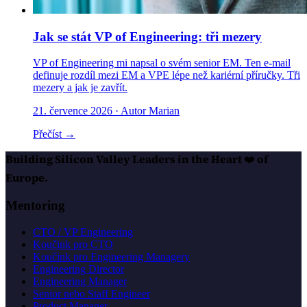
Jak se stát VP of Engineering: tři mezery
VP of Engineering mi napsal o svém senior EM. Ten e-mail
definuje rozdíl mezi EM a VPE lépe než kariérní příručky. Tři
mezery a jak je zavřít.
21. července 2026
· Autor Marian
Přečíst →
Building Silicon Valley Leaders in the Heart
❤️
of
Europe.
Mentoring
CTO / VP Engineering
Koučink pro CTO
Koučink pro Engineering Managery
Engineering Director
Engineering Manager
Senior nebo Staff Engineer
Product Manager