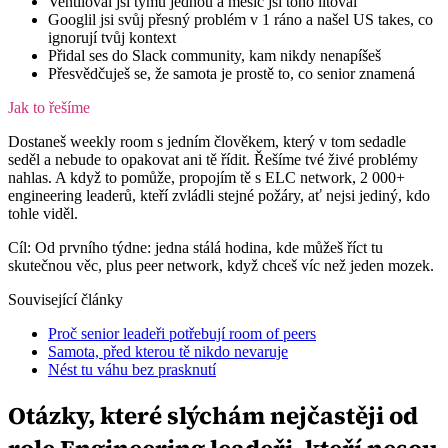
Ventiloval jsi týmu jednou a měsíc jsi toho litoval
Googlil jsi svůj přesný problém v 1 ráno a našel US takes, co
ignorují tvůj kontext
Přidal ses do Slack community, kam nikdy nenapíšeš
Přesvědčuješ se, že samota je prostě to, co senior znamená
Jak to řešíme
Dostaneš weekly room s jedním člověkem, který v tom sedadle
seděl a nebude to opakovat ani tě řídit. Řešíme tvé živé problémy
nahlas. A když to pomůže, propojím tě s ELC network, 2 000+
engineering leaderů, kteří zvládli stejné požáry, ať nejsi jediný, kdo
tohle viděl.
Cíl:
Od prvního týdne: jedna stálá hodina, kde můžeš říct tu
skutečnou věc, plus peer network, když chceš víc než jeden mozek.
Související články
Proč senior leadeři potřebují room of peers
Samota, před kterou tě nikdo nevaruje
Nést tu váhu bez prasknutí
Otázky, které slýchám nejčastěji od