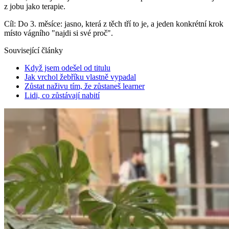
z jobu jako terapie.
Cíl:
Do 3. měsíce: jasno, která z těch tří to je, a jeden konkrétní krok
místo vágního "najdi si své proč".
Související články
Když jsem odešel od titulu
Jak vrchol žebříku vlastně vypadal
Zůstat naživu tím, že zůstaneš learner
Lidi, co zůstávají nabití