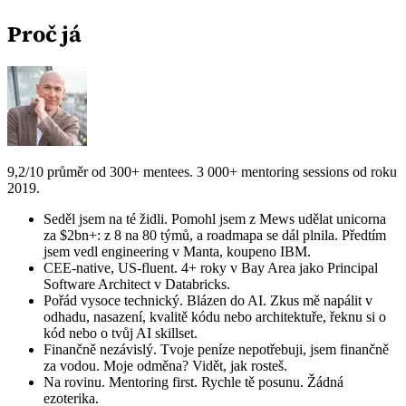
Proč já
9,2/10 průměr od 300+ mentees. 3 000+ mentoring sessions od roku
2019.
Seděl jsem na té židli. Pomohl jsem z Mews udělat unicorna
za $2bn+: z 8 na 80 týmů, a roadmapa se dál plnila. Předtím
jsem vedl engineering v Manta, koupeno IBM.
CEE-native, US-fluent. 4+ roky v Bay Area jako Principal
Software Architect v Databricks.
Pořád vysoce technický. Blázen do AI. Zkus mě napálit v
odhadu, nasazení, kvalitě kódu nebo architektuře, řeknu si o
kód nebo o tvůj AI skillset.
Finančně nezávislý. Tvoje peníze nepotřebuji, jsem finančně
za vodou. Moje odměna? Vidět, jak rosteš.
Na rovinu. Mentoring first. Rychle tě posunu. Žádná
ezoterika.