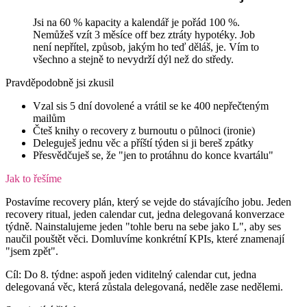
Jsi na 60 % kapacity a kalendář je pořád 100 %.
Nemůžeš vzít 3 měsíce off bez ztráty hypotéky. Job
není nepřítel, způsob, jakým ho teď děláš, je. Vím to
všechno a stejně to nevydrží dýl než do středy.
Pravděpodobně jsi zkusil
Vzal sis 5 dní dovolené a vrátil se ke 400 nepřečteným
mailům
Čteš knihy o recovery z burnoutu o půlnoci (ironie)
Deleguješ jednu věc a příští týden si ji bereš zpátky
Přesvědčuješ se, že "jen to protáhnu do konce kvartálu"
Jak to řešíme
Postavíme recovery plán, který se vejde do stávajícího jobu. Jeden
recovery ritual, jeden calendar cut, jedna delegovaná konverzace
týdně. Nainstalujeme jeden "tohle beru na sebe jako L", aby ses
naučil pouštět věci. Domluvíme konkrétní KPIs, které znamenají
"jsem zpět".
Cíl:
Do 8. týdne: aspoň jeden viditelný calendar cut, jedna
delegovaná věc, která zůstala delegovaná, neděle zase nedělemi.