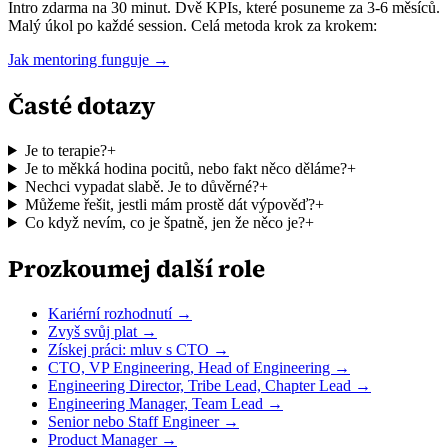
Intro zdarma na 30 minut. Dvě KPIs, které posuneme za 3-6 měsíců.
Malý úkol po každé session. Celá metoda krok za krokem:
Jak mentoring funguje →
Časté dotazy
Je to terapie?
+
Je to měkká hodina pocitů, nebo fakt něco děláme?
+
Nechci vypadat slabě. Je to důvěrné?
+
Můžeme řešit, jestli mám prostě dát výpověď?
+
Co když nevím, co je špatně, jen že něco je?
+
Prozkoumej další role
Kariérní rozhodnutí →
Zvyš svůj plat →
Získej práci: mluv s CTO →
CTO, VP Engineering, Head of Engineering →
Engineering Director, Tribe Lead, Chapter Lead →
Engineering Manager, Team Lead →
Senior nebo Staff Engineer →
Product Manager →