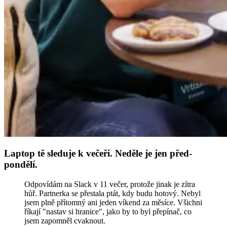
Laptop tě sleduje k večeři. Neděle je jen před-
pondělí.
Odpovídám na Slack v 11 večer, protože jinak je zítra
hůř. Partnerka se přestala ptát, kdy budu hotový. Nebyl
jsem plně přítomný ani jeden víkend za měsíce. Všichni
říkají "nastav si hranice", jako by to byl přepínač, co
jsem zapomněl cvaknout.