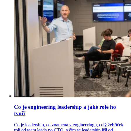
Co je engineering leadership a jaké role ho
tvoří
Co je leadership, co znamená v engineeringu, celý žebříček
rolí od team leada po CTO, a čím se leadership liší od