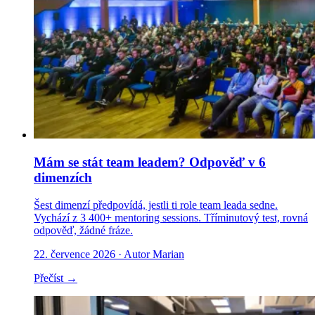
Mám se stát team leadem? Odpověď v 6
dimenzích
Šest dimenzí předpovídá, jestli ti role team leada sedne.
Vychází z 3 400+ mentoring sessions. Tříminutový test, rovná
odpověď, žádné fráze.
22. července 2026
· Autor Marian
Přečíst →