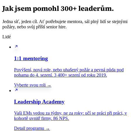
Jak jsem pomohl 300+ leaderům.
Jedna síť, jeden cíl. Ať potřebujete mentora, sál plný lidí se stejnými
požáry, nebo svůj příští senior hire.
Lidé
1:1 mentoring
Povýšení, nová role, nebo uhašený požár a pevná půda pod
nohama do 4. sezení. 3 400+ sezení od roku 2019.
Vyberte svou roli →
Leadership Academy
Vaši EMs vedou za týdny, ne za roky: učí se práci při práci, v
kohortě uvnitř firmy. 86 NPS.
Detail programu →