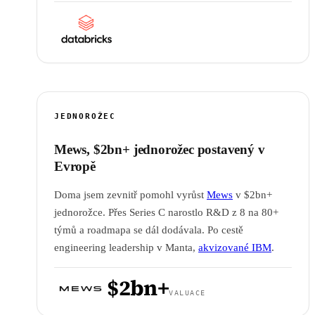
JEDNOROŽEC
Mews, $2bn+ jednorožec postavený v
Evropě
Doma jsem zevnitř pomohl vyrůst
Mews
v $2bn+
jednorožce. Přes Series C narostlo R&D z 8 na 80+
týmů a roadmapa se dál dodávala. Po cestě
engineering leadership v Manta,
akvizované IBM
.
$2bn+
VALUACE