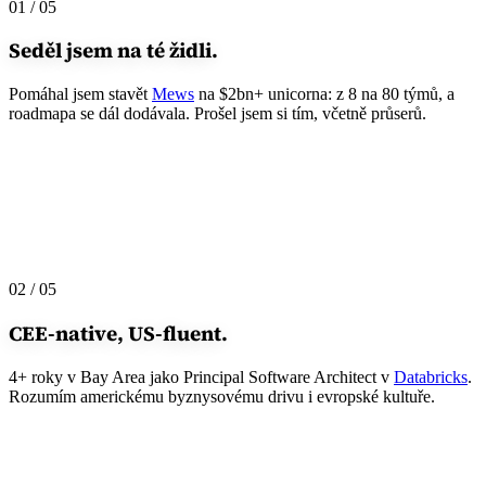
01 / 05
Seděl jsem
na té židli.
Pomáhal jsem stavět
Mews
na $2bn+ unicorna: z 8 na 80 týmů, a
roadmapa se dál dodávala. Prošel jsem si tím, včetně průserů.
02 / 05
CEE-native,
US-fluent.
4+ roky v Bay Area jako Principal Software Architect v
Databricks
.
Rozumím americkému byznysovému drivu i evropské kultuře.