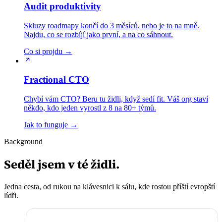
Audit produktivity
Skluzy roadmapy končí do 3 měsíců, nebo je to na mně.
Najdu, co se rozbíjí jako první, a na co sáhnout.
Co si projdu →
Fractional CTO
Chybí vám CTO? Beru tu židli, když sedí fit. Váš org staví
někdo, kdo jeden vyrostl z 8 na 80+ týmů.
Jak to funguje →
Background
Seděl jsem v té židli.
Jedna cesta, od rukou na klávesnici k sálu, kde rostou příští evropští
lídři.