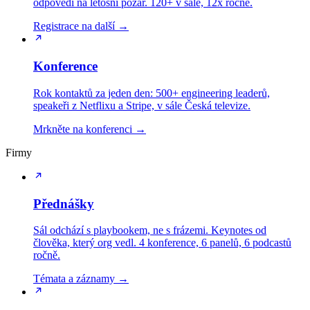
odpovědí na letošní požár. 120+ v sále, 12x ročně.
Registrace na další →
Konference
Rok kontaktů za jeden den: 500+ engineering leaderů,
speakeři z Netflixu a Stripe, v sále Česká televize.
Mrkněte na konferenci →
Firmy
Přednášky
Sál odchází s playbookem, ne s frázemi. Keynotes od
člověka, který org vedl. 4 konference, 6 panelů, 6 podcastů
ročně.
Témata a záznamy →