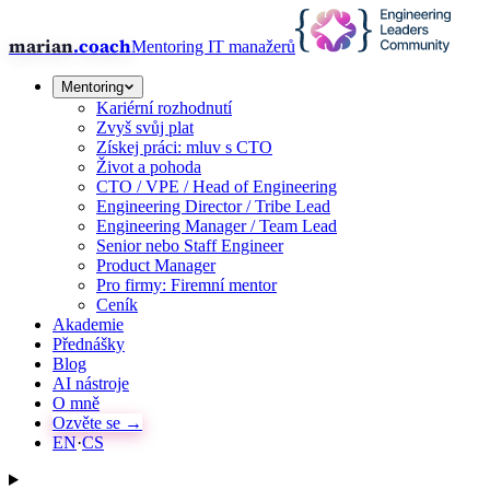
marian
.coach
Mentoring IT manažerů
Mentoring
Kariérní rozhodnutí
Zvyš svůj plat
Získej práci: mluv s CTO
Život a pohoda
CTO / VPE / Head of Engineering
Engineering Director / Tribe Lead
Engineering Manager / Team Lead
Senior nebo Staff Engineer
Product Manager
Pro firmy: Firemní mentor
Ceník
Akademie
Přednášky
Blog
AI nástroje
O mně
Ozvěte se →
EN
·
CS