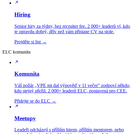
Hiring
Senior hiry za týdny, bez recruiter fee. 2 000+ leaderů ví, kdo
je opravdu dobrý, dřív než vám přistane CV na stole.
Projděte si list →
ELC komunita
Komunita
Váš požár „VPE mi dal výpověď v 11 večer" zodpoví někdo,
kdo stejný přežil. 2 000+ leaderů ELC, postavená pro CEE.
Přidejte se do ELC →
Meetupy
Leadeři odcházejí s příštím hirem, příštím mentorem, nebo