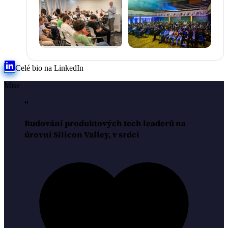
Celé bio na LinkedIn
Mise
“
Budování
produktových
tech
leaderů
na
úrovni
Silicon
Valley,
v
srdci