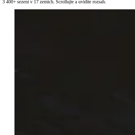
3 400+ sezení v 17 zemích. Scrollujte a uvidíte rozsah.