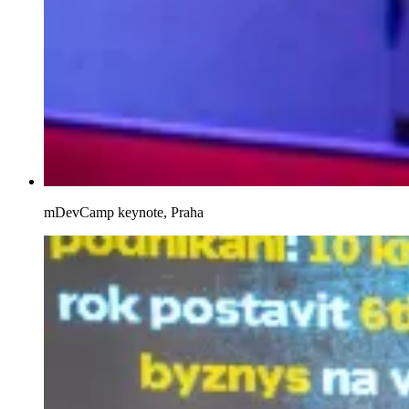
mDevCamp keynote, Praha