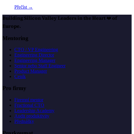
Přečíst →
Building Silicon Valley Leaders in the Heart
❤️
of
Europe.
Mentoring
CTO / VP Engineering
Engineering Director
Engineering Manager
Senior nebo Staff Engineer
Product Manager
Ceník
Pro firmy
Firemní mentor
Fractional CTO
Leadership Academy
Audit produktivity
Přednášky
Prozkoumat