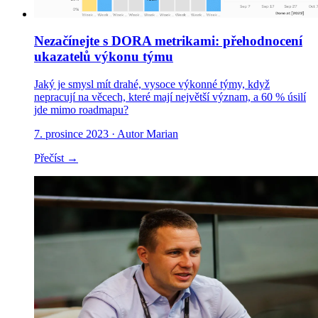
Nezačínejte s DORA metrikami: přehodnocení
ukazatelů výkonu týmu
Jaký je smysl mít drahé, vysoce výkonné týmy, když
nepracují na věcech, které mají největší význam, a 60 % úsilí
jde mimo roadmapu?
7. prosince 2023
· Autor Marian
Přečíst →