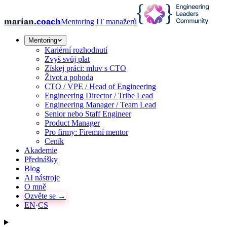
marian
.coach
Mentoring IT manažerů
Mentoring
Kariérní rozhodnutí
Zvyš svůj plat
Získej práci: mluv s CTO
Život a pohoda
CTO / VPE / Head of Engineering
Engineering Director / Tribe Lead
Engineering Manager / Team Lead
Senior nebo Staff Engineer
Product Manager
Pro firmy: Firemní mentor
Ceník
Akademie
Přednášky
Blog
AI nástroje
O mně
Ozvěte se →
EN
·
CS