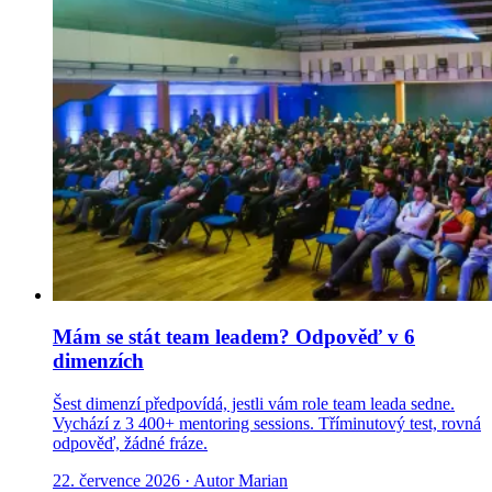
Mám se stát team leadem? Odpověď v 6
dimenzích
Šest dimenzí předpovídá, jestli vám role team leada sedne.
Vychází z 3 400+ mentoring sessions. Tříminutový test, rovná
odpověď, žádné fráze.
22. července 2026
· Autor Marian