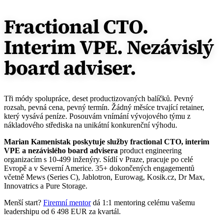
Fractional CTO.
Interim VPE.
Nezávislý
board adviser.
Tři módy spolupráce, deset productizovaných balíčků. Pevný
rozsah, pevná cena, pevný termín. Žádný měsíce trvající retainer,
který vysává peníze. Posouvám vnímání vývojového týmu z
nákladového střediska na unikátní konkurenční výhodu.
Marian Kamenistak poskytuje služby fractional CTO, interim
VPE a nezávislého board advisera
product engineering
organizacím s 10-499 inženýry. Sídlí v Praze, pracuje po celé
Evropě a v Severní Americe. 35+ dokončených engagementů
včetně Mews (Series C), Jablotron, Eurowag, Kosik.cz, Dr Max,
Innovatrics a Pure Storage.
Menší start?
Firemní mentor
dá 1:1 mentoring celému vašemu
leadershipu od 6 498 EUR za kvartál.