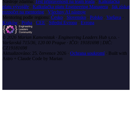
Nástroje zdarma:
Test připravenosti na team leada
·
Kalkulačka
platu vývojáře
·
Kalkulačka platu Engineering Managera
·
Jak získat
rozpočet na mentoring
·
Všechny AI nástroje
Mentoring podle regionu:
Česko
·
Slovensko
·
Polsko
·
Varšava
·
Kraków
·
Praha
·
CEE
·
Střední Evropa
·
Evropa
© 2026 Marian Kamenistak · Engineering Leaders Hub s.r.o. ·
Varšavská 715/36, 120 00 Prague · IČO: 19181698 | DIČ:
CZ19181698
Aktualizováno:
25. července 2026
·
Ochrana soukromí
·
Built with
Astro + Claude Code by Marian
marian
.coach