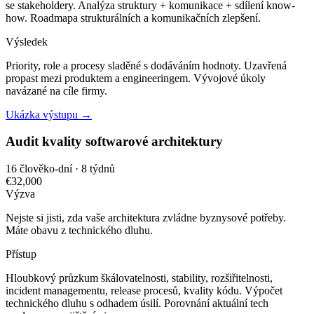
se stakeholdery. Analýza struktury + komunikace + sdílení know-
how. Roadmapa strukturálních a komunikačních zlepšení.
Výsledek
Priority, role a procesy sladěné s dodáváním hodnoty. Uzavřená
propast mezi produktem a engineeringem. Vývojové úkoly
navázané na cíle firmy.
Ukázka výstupu →
Audit kvality softwarové architektury
16 člověko-dní · 8 týdnů
€32,000
Výzva
Nejste si jisti, zda vaše architektura zvládne byznysové potřeby.
Máte obavu z technického dluhu.
Přístup
Hloubkový průzkum škálovatelnosti, stability, rozšiřitelnosti,
incident managementu, release procesů, kvality kódu. Výpočet
technického dluhu s odhadem úsilí. Porovnání aktuální tech