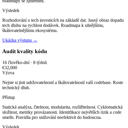
roadmapy se zjištěními.
Výsledek
Rozhodování o tech investicích na základě dat. Jasný obraz dopadu
tech dluhu na rychlost dodávek. Roadmapa k silnějšímu,
škálovatelnějšímu ekosystému.
Ukázka výstupu →
Audit kvality kódu
16 člověko-dní · 8 týdnů
€32,000
Výzva
Nejste si jisti udržovatelností a škálovatelností vaší codebase. Roste
technický dluh.
Přístup
Statická analýza, čitelnost, modularita, rozšiřitelnost. Cyklomatická
složitost, metriky provázanosti. Identifikace největších rizik a code
smells. Pravidla pro snižování neefektivit do budoucna.
Výsledek