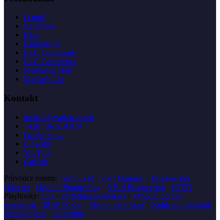
O mně
Reference
Blog
Knowledge
ELC Community
ELC Conference
Mentoring Hub
Marian's List
Kontakt
marian@marian.coach
+420 736 519 879
Ozvěte se →
LinkedIn
YouTube
GitHub
Průvodce rolemi:
Team Lead
·
Staff Engineer
·
Engineering
Director
·
Head of Engineering
·
VP of Engineering
·
CTPO
Playbooky:
1:1s
·
Performance reviews
·
Vyhodit, opravit,
investovat
·
30-60-90 dní
·
Mentor nebo kouč
·
Kolik stojí koučink
·
Metriky týmu
·
AI mentor