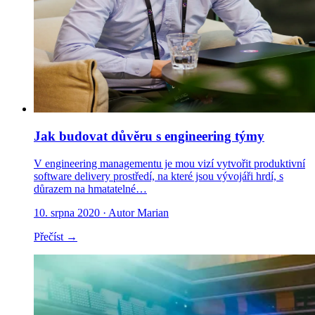
Jak budovat důvěru s engineering týmy
V engineering managementu je mou vizí vytvořit produktivní
software delivery prostředí, na které jsou vývojáři hrdí, s
důrazem na hmatatelné…
10. srpna 2020
· Autor Marian
Přečíst →