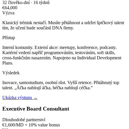
32 člověko-dní · 16 týdnů
€64,000
Výzva
Klasický trénink nestačí. Musíte přitáhnout a udržet špičkový talent
tím, že učení bude součástí DNA firmy.
Přístup
Interní komunity. Externí akce: meetupy, konference, podcasty.
Kariérní vedení napříč programováním, testováním, soft skills,
cross-funkčním nasazením. Napojeno na Individual Development
Plans.
Výsledek
Inovace, samostudium, osobní růst. Vyšší retence. Přitáhnutý top
talent. „Áčka nabírají áčka, béčka nabírají céčka.“
Ukázka výstupu →
Executive Board Consultant
Dlouhodobé partnerství
€1,600/MD + 10% value bonus