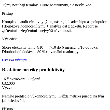
Týmy nestíhají termíny. Tušíte neefektivity, ale nevíte kde.
Přístup
Komplexní audit efektivity týmu, nástrojů, leadershipu a spolupráce.
Hloubkové hodnocení týmu + analýza dat z ticketů. Report se
zjištěními a zlepšeními s nejvyšší návratností.
Výsledek
Skóre efektivity týmu 4/10 → 7/10 do 6 měsíců, 8/10 do roka.
Dlouhodobě dodáváte 80 %+ kvartální roadmapy.
Ukázka výstupu →
Real-time metriky produktivity
16 člověko-dní · 8 týdnů
€32,000
Výzva
Nemáte přehled o výkonnosti týmu. Každá metrika působí na tým
jako sledování.
Přístup