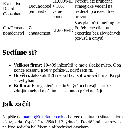
€1,600/MD
Potřebujete průběžné
Executive
Dlouhodobé
+ 10%
strategické vedení na
Board
partnerství
value
leadership a executive
Consultant
bonus
úrovni.
Váš plán růstu nefunguje.
On-Demand
Za
Potřebujete cílenou
€1,600/MD
poradenství
engagement
expertízu bez zbytečných
pokusů a omylů.
Sedíme si?
Velikost firmy:
10-499 inženýrů je moje sladké místo. Oba
konce rozsahu jsou v pořádku, když sedí fit.
Odvětví:
Jakákoli B2B nebo B2C softwarová firma. Kryptu
se vyhýbám.
Kultura:
Firmy, které se k inženýrům chovají jako ke
zdrojům nebo kolečkům, si se mnou práci neužijí.
Jak začít
Napište na
marian@marian.coach
odstavec o aktuální situaci a tom,
jak vypadá „úspěch“ v příštích 12 týdnech. Do 48 hodin se ozvu s
nejlépe sedícím balíčkem a případnými otázkami.