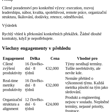
Cílené poradenství pro konkrétní výzvy: execution, rozvoj
leadershipu, nábor, kvalita, spolehlivost, remote práce, organizační
struktura, škálování, dodávky, retence, odměňování.
Výsledek
Rychlý vhled k překonání konkrétních překážek. Žádné dlouhé
kontrakty, když je nepotřebujete.
Všechny engagementy v přehledu
Engagement
Délka
Cena
Vhodné pro
Cílené
16 člověko-
Týmy nestíhají termíny.
zvýšení
dní · 8
€32,000
Tušíte neefektivity, ale
produktivity
týdnů
nevíte kde.
Nemáte přehled o
Real-time
16 člověko-
výkonnosti týmu. Každá
metriky
dní · 8
€32,000
metrika působí na tým jako
produktivity
týdnů
sledování.
Produkt a engineering
Organizační
12 člověko-
nejsou v souladu. Neplněné
struktura a
dní · 6
€24,000
termíny, nejasné priority,
alignment
týdnů
frustrace.