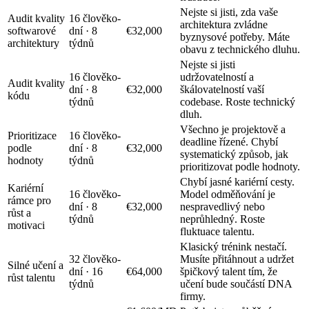
Nejste si jisti, zda vaše
Audit kvality
16 člověko-
architektura zvládne
softwarové
dní · 8
€32,000
byznysové potřeby. Máte
architektury
týdnů
obavu z technického dluhu.
Nejste si jisti
16 člověko-
udržovatelností a
Audit kvality
dní · 8
€32,000
škálovatelností vaší
kódu
týdnů
codebase. Roste technický
dluh.
Všechno je projektově a
Prioritizace
16 člověko-
deadline řízené. Chybí
podle
dní · 8
€32,000
systematický způsob, jak
hodnoty
týdnů
prioritizovat podle hodnoty.
Chybí jasné kariérní cesty.
Kariérní
16 člověko-
Model odměňování je
rámce pro
dní · 8
€32,000
nespravedlivý nebo
růst a
týdnů
neprůhledný. Roste
motivaci
fluktuace talentu.
Klasický trénink nestačí.
32 člověko-
Musíte přitáhnout a udržet
Silné učení a
dní · 16
€64,000
špičkový talent tím, že
růst talentu
týdnů
učení bude součástí DNA
firmy.