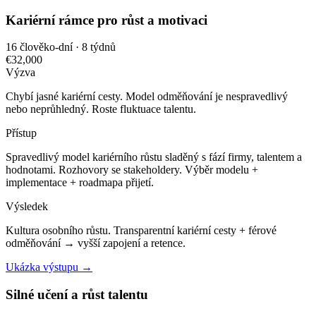
Kariérní rámce pro růst a motivaci
16 člověko-dní · 8 týdnů
€32,000
Výzva
Chybí jasné kariérní cesty. Model odměňování je nespravedlivý
nebo neprůhledný. Roste fluktuace talentu.
Přístup
Spravedlivý model kariérního růstu sladěný s fází firmy, talentem a
hodnotami. Rozhovory se stakeholdery. Výběr modelu +
implementace + roadmapa přijetí.
Výsledek
Kultura osobního růstu. Transparentní kariérní cesty + férové
odměňování → vyšší zapojení a retence.
Ukázka výstupu →
Silné učení a růst talentu