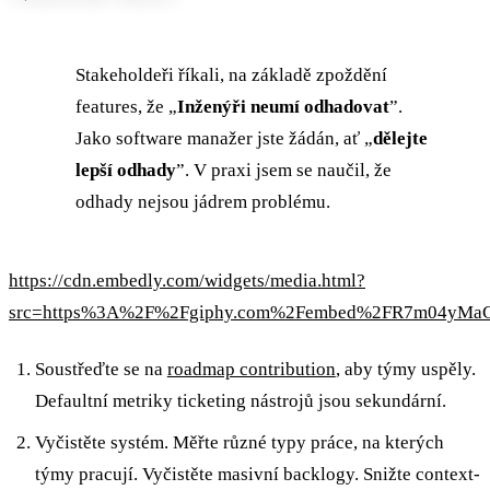
Stakeholdeři říkali, na základě zpoždění
features, že „
Inženýři neumí odhadovat
”.
Jako software manažer jste žádán, ať „
dělejte
lepší odhady
”. V praxi jsem se naučil, že
odhady nejsou jádrem problému.
https://cdn.embedly.com/widgets/media.html?
src=https%3A%2F%2Fgiphy.com%2Fembed%2FR7m04yMaGW
Soustřeďte se na
roadmap contribution
, aby týmy uspěly.
Defaultní metriky ticketing nástrojů jsou sekundární.
Vyčistěte systém. Měřte různé typy práce, na kterých
týmy pracují. Vyčistěte masivní backlogy. Snižte context-