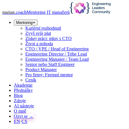
marian
.coach
Mentoring IT manažerů
Mentoring
Kariérní rozhodnutí
Zvyš svůj plat
Získej práci: mluv s CTO
Život a pohoda
CTO / VPE / Head of Engineering
Engineering Director / Tribe Lead
Engineering Manager / Team Lead
Senior nebo Staff Engineer
Product Manager
Pro firmy: Firemní mentor
Ceník
Akademie
Přednášky
Blog
Zdroje
AI nástroje
O mně
Ozvi se →
EN
·
CS