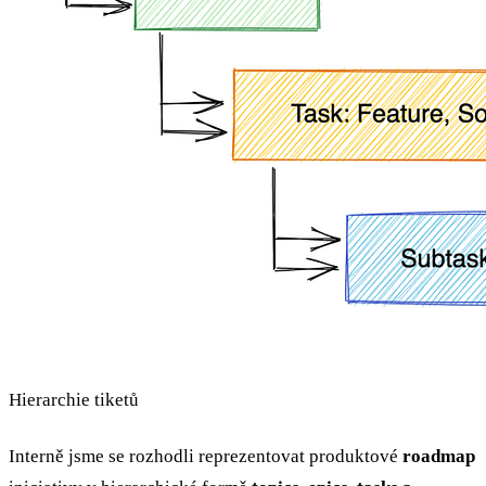
Hierarchie tiketů
Interně jsme se rozhodli reprezentovat produktové
roadmap