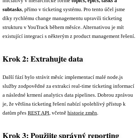
iniciativy v hierarchické formě
topics, epics, tasks a
subtasks
, přímo v ticketing systému. Pro tento účel jsme
díky rychlému change managementu upravili ticketing
strukturu v YouTrack během měsíce. Alternativou je mít
existující integraci s některým z product management řešení.
Krok 2: Extrahujte data
Další fází bylo strávit měsíc implementací malé node.js
služby zodpovědné za extrakci real-time ticketing informací
a následné krmení analytics data pipelines. Dobrou zprávou
je, že většina ticketing řešení nabízí spolehlivý přístup k
datům přes
REST API
, včetně
historie změn
.
Krok 3: Použijte správný reporting