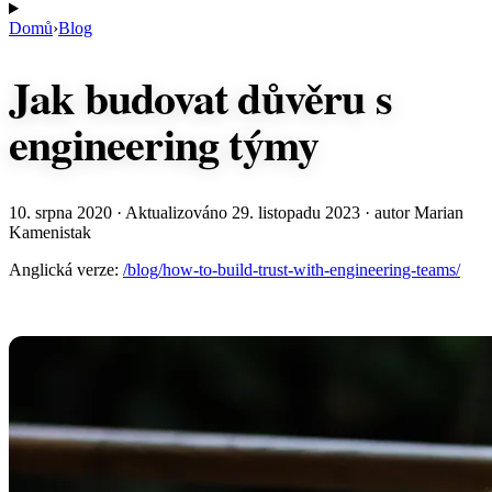
Domů
›
Blog
Jak budovat důvěru s
engineering týmy
10. srpna 2020
· Aktualizováno
29. listopadu 2023
· autor Marian
Kamenistak
Anglická verze:
/blog/how-to-build-trust-with-engineering-teams/