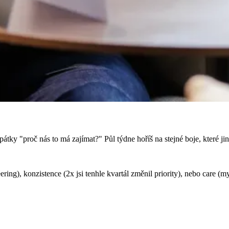
pátky "proč nás to má zajímat?" Půl týdne hoříš na stejné boje, které ji
neering), konzistence (2x jsi tenhle kvartál změnil priority), nebo care