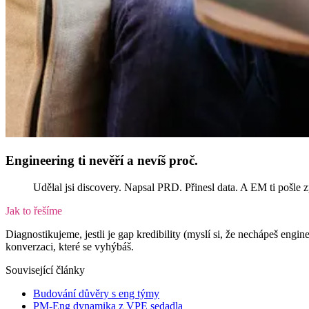
Engineering ti nevěří a nevíš proč.
Udělal jsi discovery. Napsal PRD. Přinesl data. A EM ti pošle z
Jak to řešíme
Diagnostikujeme, jestli je gap kredibility (myslí si, že nechápeš engi
konverzaci, které se vyhýbáš.
Související články
Budování důvěry s eng týmy
PM-Eng dynamika z VPE sedadla