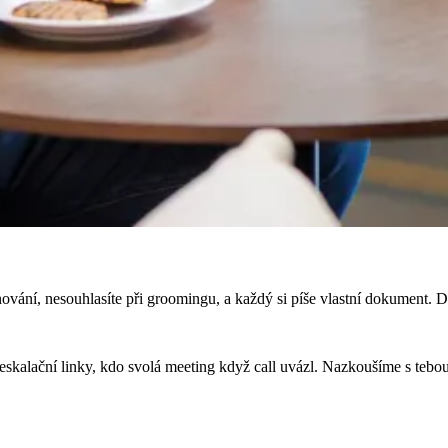
nování, nesouhlasíte při groomingu, a každý si píše vlastní dokument. De
kalační linky, kdo svolá meeting když call uvázl. Nazkoušíme s tebou 