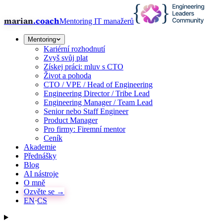
marian
.coach
Mentoring IT manažerů
Mentoring
Kariérní rozhodnutí
Zvyš svůj plat
Získej práci: mluv s CTO
Život a pohoda
CTO / VPE / Head of Engineering
Engineering Director / Tribe Lead
Engineering Manager / Team Lead
Senior nebo Staff Engineer
Product Manager
Pro firmy: Firemní mentor
Ceník
Akademie
Přednášky
Blog
AI nástroje
O mně
Ozvěte se →
EN
·
CS