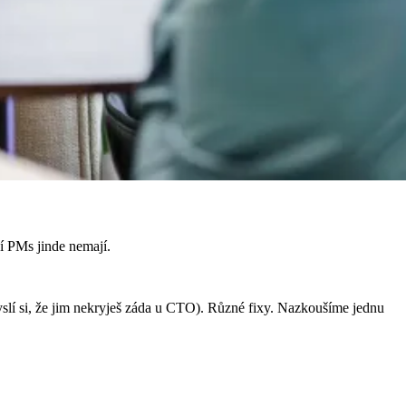
ní PMs jinde nemají.
 (myslí si, že jim nekryješ záda u CTO). Různé fixy. Nazkoušíme jednu