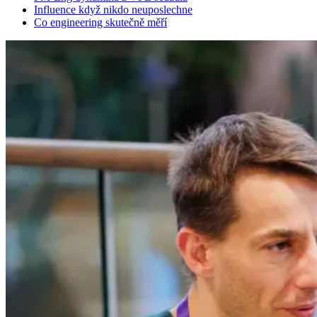
Influence když nikdo neuposlechne
Co engineering skutečně měří