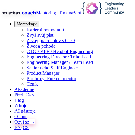
marian
.coach
Mentoring IT manažerů
Mentoring
Kariérní rozhodnutí
Zvyš svůj plat
Získej práci: mluv s CTO
Život a pohoda
CTO / VPE / Head of Engineering
Engineering Director / Tribe Lead
Engineering Manager / Team Lead
Senior nebo Staff Engineer
Product Manager
Pro firmy: Firemní mentor
Ceník
Akademie
Přednášky
Blog
Zdroje
AI nástroje
O mně
Ozvi se →
EN
·
CS