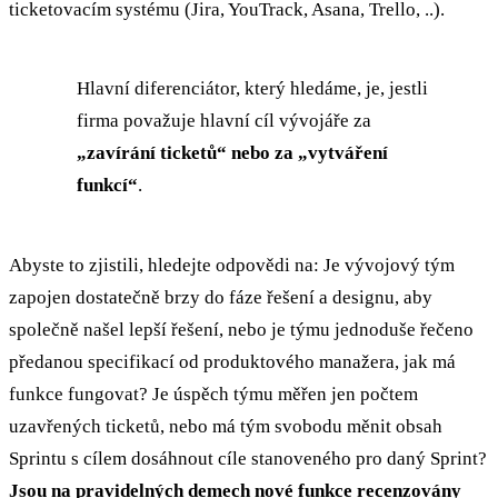
ticketovacím systému (Jira, YouTrack, Asana, Trello, ..).
Hlavní diferenciátor, který hledáme, je, jestli
firma považuje hlavní cíl vývojáře za
„zavírání ticketů“ nebo za „vytváření
funkcí“
.
Abyste to zjistili, hledejte odpovědi na: Je vývojový tým
zapojen dostatečně brzy do fáze řešení a designu, aby
společně našel lepší řešení, nebo je týmu jednoduše řečeno
předanou specifikací od produktového manažera, jak má
funkce fungovat? Je úspěch týmu měřen jen počtem
uzavřených ticketů, nebo má tým svobodu měnit obsah
Sprintu s cílem dosáhnout cíle stanoveného pro daný Sprint?
Jsou na pravidelných demech nové funkce recenzovány