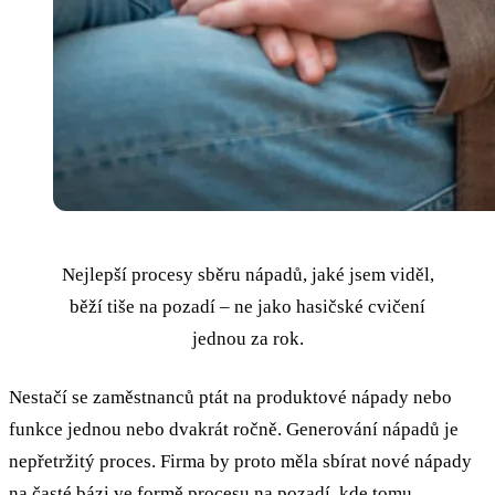
Nejlepší procesy sběru nápadů, jaké jsem viděl,
běží tiše na pozadí – ne jako hasičské cvičení
jednou za rok.
Nestačí se zaměstnanců ptát na produktové nápady nebo
funkce jednou nebo dvakrát ročně. Generování nápadů je
nepřetržitý proces. Firma by proto měla sbírat nové nápady
na časté bázi ve formě procesu na pozadí, kde tomu