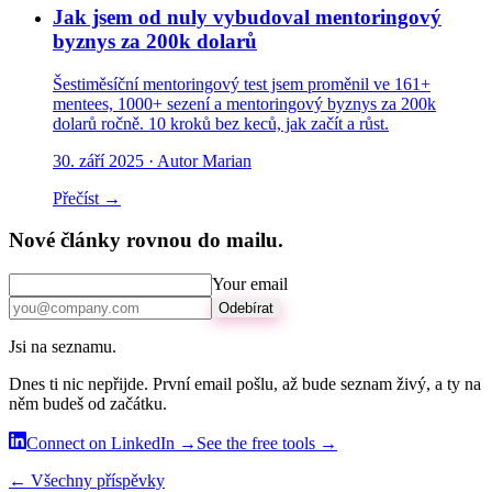
Jak jsem od nuly vybudoval mentoringový
byznys za 200k dolarů
Šestiměsíční mentoringový test jsem proměnil ve 161+
mentees, 1000+ sezení a mentoringový byznys za 200k
dolarů ročně. 10 kroků bez keců, jak začít a růst.
30. září 2025
· Autor Marian
Přečíst →
Nové články rovnou do mailu.
Your email
Odebírat
Jsi na seznamu.
Dnes ti nic nepřijde. První email pošlu, až bude seznam živý, a ty na
něm budeš od začátku.
Connect on LinkedIn →
See the free tools →
← Všechny příspěvky