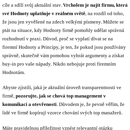
cíle a sdílí svůj aktuální stav.
Vrcholem je najít firmu, která
své Hodnoty uplatňuje v reálném světě
, na rozdíl od toho,
že jsou jen vyvěšené na zdech velkými písmeny. Můžete se
ptát na situace, kdy Hodnoty firmě pomohly udělat správná
rozhodnutí v praxi. Důvod, proč se vyplatí dívat se na
firemní Hodnoty a Principy, je ten, že pokud jsou používány
správně, skutečně vám pomohou vyhrát argumenty a získat
buy-in pro vaše nápady. Nikdo nebojuje proti firemním
Hodnotám.
Abyste zjistili, jaká je aktuální úroveň transparentnosti ve
firmě,
pozorujte, jak se chová top management
v
komunikaci a otevřenosti
. Důvodem je, že pevně věřím, že
lidé ve firmě kopírují vzorce chování svých top manažerů.
Máte pravidelnou příležitost vznést relevantní otázku