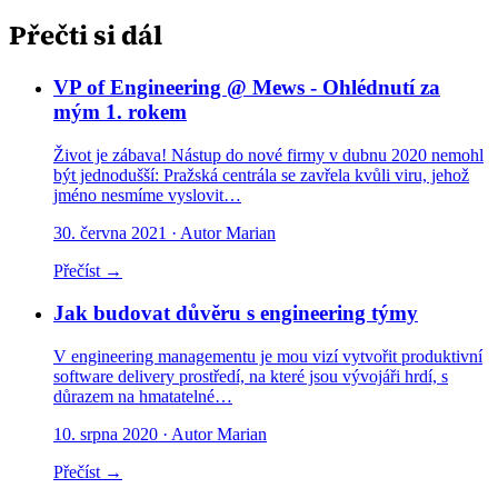
Přečti si dál
VP of Engineering @ Mews - Ohlédnutí za
mým 1. rokem
Život je zábava! Nástup do nové firmy v dubnu 2020 nemohl
být jednodušší: Pražská centrála se zavřela kvůli viru, jehož
jméno nesmíme vyslovit…
30. června 2021
· Autor Marian
Přečíst →
Jak budovat důvěru s engineering týmy
V engineering managementu je mou vizí vytvořit produktivní
software delivery prostředí, na které jsou vývojáři hrdí, s
důrazem na hmatatelné…
10. srpna 2020
· Autor Marian
Přečíst →