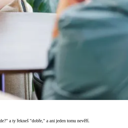
jde?" a ty řekneš "dobře," a ani jeden tomu nevěří.