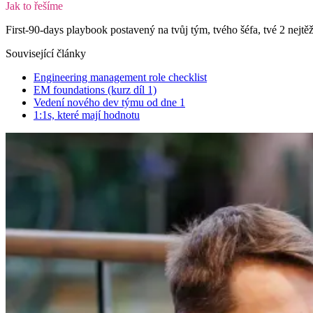
Jak to řešíme
First-90-days playbook postavený na tvůj tým, tvého šéfa, tvé 2 nej
Související články
Engineering management role checklist
EM foundations (kurz díl 1)
Vedení nového dev týmu od dne 1
1:1s, které mají hodnotu