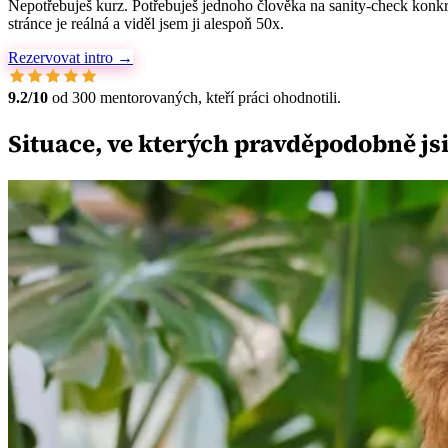
Nepotřebuješ kurz. Potřebuješ jednoho člověka na sanity-check konk
stránce je reálná a viděl jsem ji alespoň 50x.
Rezervovat intro →
9.2/10
od 300 mentorovaných, kteří práci ohodnotili.
Situace, ve kterých pravděpodobně jsi,