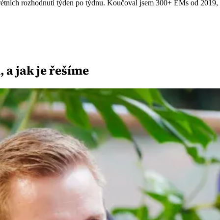
rétních rozhodnutí týden po týdnu. Koučoval jsem 300+ EMs od 2019, o
 a jak je řešíme