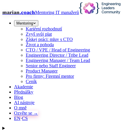
marian
.coach
Mentoring IT manažerů
Mentoring
Kariérní rozhodnutí
Zvyš svůj plat
Získej práci: mluv s CTO
Život a pohoda
CTO / VPE / Head of Engineering
Engineering Director / Tribe Lead
Engineering Manager / Team Lead
Senior nebo Staff Engineer
Product Manager
Pro firmy: Firemní mentor
Ceník
Akademie
Přednášky
Blog
AI nástroje
O mně
Ozvěte se →
EN
·
CS