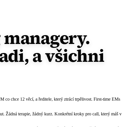
g managery.
adi, a všichni
PM co chce 12 věcí, a ředitele, který ztrácí trpělivost. First-time EMs
t. Žádná terapie, žádný kurz. Konkrétní kroky pro call, který máš v