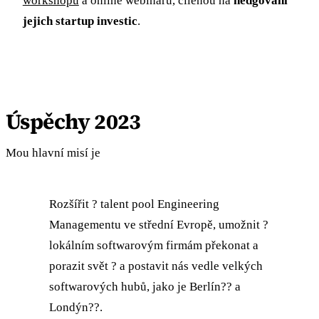
workshopů
a online webinářů, cílenou na
hedgování
jejich startup investic
.
Úspěchy 2023
Mou hlavní misí je
Rozšířit ? talent pool Engineering
Managementu ve střední Evropě, umožnit ?
lokálním softwarovým firmám překonat a
porazit svět ? a postavit nás vedle velkých
softwarových hubů, jako je Berlín?? a
Londýn??.