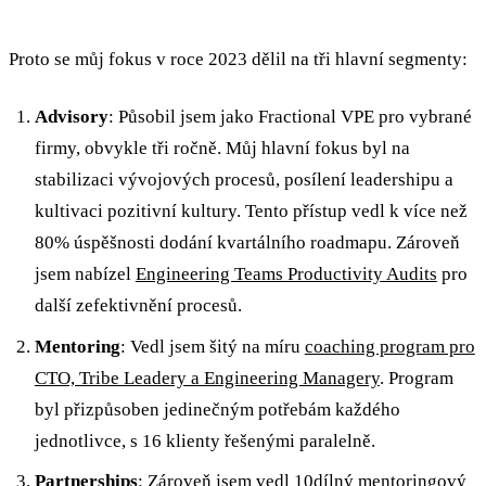
Proto se můj fokus v roce 2023 dělil na tři hlavní segmenty:
Advisory
: Působil jsem jako Fractional VPE pro vybrané
firmy, obvykle tři ročně. Můj hlavní fokus byl na
stabilizaci vývojových procesů, posílení leadershipu a
kultivaci pozitivní kultury. Tento přístup vedl k více než
80% úspěšnosti dodání kvartálního roadmapu. Zároveň
jsem nabízel
Engineering Teams Productivity Audits
pro
další zefektivnění procesů.
Mentoring
: Vedl jsem šitý na míru
coaching program pro
CTO, Tribe Leadery a Engineering Managery
. Program
byl přizpůsoben jedinečným potřebám každého
jednotlivce, s 16 klienty řešenými paralelně.
Partnerships
: Zároveň jsem vedl 10dílný mentoringový