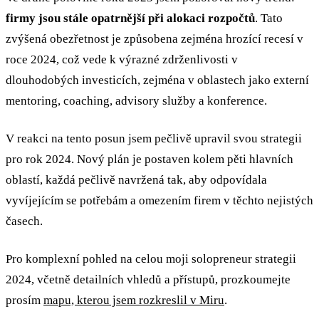
firmy jsou stále opatrnější při alokaci rozpočtů
. Tato
zvýšená obezřetnost je způsobena zejména hrozící recesí v
roce 2024, což vede k výrazné zdrženlivosti v
dlouhodobých investicích, zejména v oblastech jako externí
mentoring, coaching, advisory služby a konference.
V reakci na tento posun jsem pečlivě upravil svou strategii
pro rok 2024. Nový plán je postaven kolem pěti hlavních
oblastí, každá pečlivě navržená tak, aby odpovídala
vyvíjejícím se potřebám a omezením firem v těchto nejistých
časech.
Pro komplexní pohled na celou moji solopreneur strategii
2024, včetně detailních vhledů a přístupů, prozkoumejte
prosím
mapu, kterou jsem rozkreslil v Miru
.