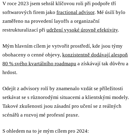
V roce 2023 jsem sehrál klíčovou roli při podpoře tří
softwarových firem jako
fractional advisor
. Mé úsilí bylo
zaměřeno na provedení layoffs a organizační
restrukturalizací při
udržení vysoké úrovně efektivity
.
Mým hlavním cílem je vytvořit prostředí, kde jsou týmy
obohaceny o cenné objevy,
konzistentně dodávají alespoň
80 % svého kvartálního roadmapu
a získávají tak důvěru a
hrdost.
Odejít z advisory rolí by znamenalo vzdát se příležitosti
setkávat se s různorodými situacemi a klientskými modely.
Takové zkušenosti jsou zásadní pro učení se z reálných
scénářů a rozvoj mé profesní praxe.
S ohledem na to je mým cílem pro 2024: