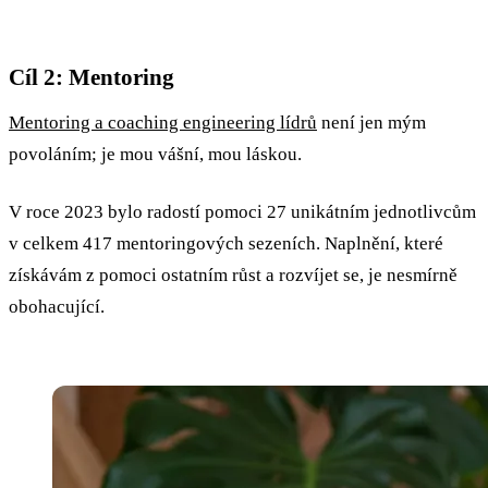
Cíl 2: Mentoring
Mentoring a coaching engineering lídrů
není jen mým
povoláním; je mou vášní, mou láskou.
V roce 2023 bylo radostí pomoci 27 unikátním jednotlivcům
v celkem 417 mentoringových sezeních. Naplnění, které
získávám z pomoci ostatním růst a rozvíjet se, je nesmírně
obohacující.