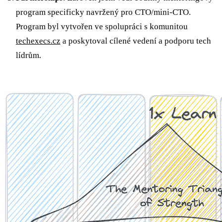
program specificky navržený pro CTO/mini-CTO.
Program byl vytvořen ve spolupráci s komunitou
techexecs.cz
a poskytoval cílené vedení a podporu tech
lídrům.