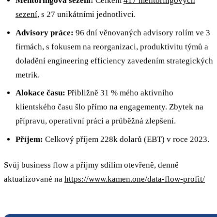
Mentoringová sezení:
Celkem
417 mentoringových
sezení
, s 27 unikátními jednotlivci.
Advisory práce:
96 dní věnovaných advisory rolím ve 3
firmách, s fokusem na reorganizaci, produktivitu týmů a
doladění engineering efficiency zavedením strategických
metrik.
Alokace času:
Přibližně 31 % mého aktivního
klientského času šlo přímo na engagementy. Zbytek na
přípravu, operativní práci a průběžná zlepšení.
Příjem:
Celkový příjem 228k dolarů (EBT) v roce 2023.
Svůj business flow a příjmy sdílím otevřeně, denně
aktualizované na
https://www.kamen.one/data-flow-profit/