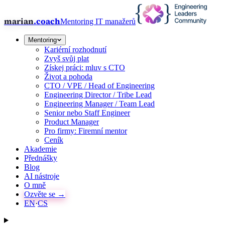
marian
.coach
Mentoring IT manažerů
Mentoring
Kariérní rozhodnutí
Zvyš svůj plat
Získej práci: mluv s CTO
Život a pohoda
CTO / VPE / Head of Engineering
Engineering Director / Tribe Lead
Engineering Manager / Team Lead
Senior nebo Staff Engineer
Product Manager
Pro firmy: Firemní mentor
Ceník
Akademie
Přednášky
Blog
AI nástroje
O mně
Ozvěte se →
EN
·
CS