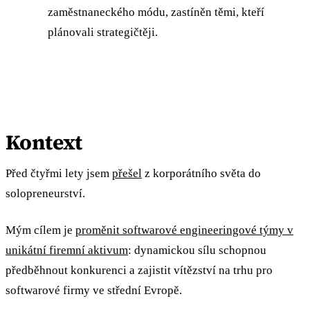
zaměstnaneckého módu, zastíněn těmi, kteří
plánovali strategičtěji.
Kontext
Před čtyřmi lety jsem
přešel
z korporátního světa do
solopreneurství.
Mým cílem je
proměnit softwarové engineeringové týmy v
unikátní firemní aktivum
: dynamickou sílu schopnou
předběhnout konkurenci a zajistit vítězství na trhu pro
softwarové firmy ve střední Evropě.