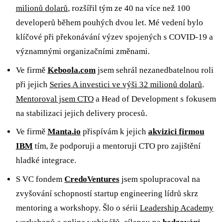
milionů dolarů
, rozšířil tým ze 40 na více než 100
developerů během pouhých dvou let. Mé vedení bylo
klíčové při překonávání výzev spojených s COVID-19 a
významnými organizačními změnami.
Ve firmě
Keboola.com
jsem sehrál nezanedbatelnou roli
při jejich
Series A investici ve výši 32 milionů dolarů
.
Mentoroval jsem CTO
a Head of Development s fokusem
na stabilizaci jejich delivery procesů.
Ve firmě
Manta.io
přispívám k jejich
akvizici firmou
IBM
tím, že podporuji a mentoruji CTO pro zajištění
hladké integrace.
S VC fondem
CredoVentures
jsem spolupracoval na
zvyšování schopností startup engineering lídrů skrz
mentoring a workshopy. Šlo o sérii
Leadership Academy