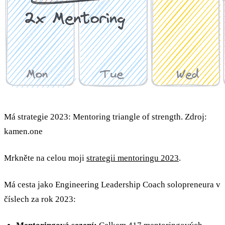
Má strategie 2023: Mentoring triangle of strength. Zdroj:
kamen.one
Mrkněte na celou moji
strategii mentoringu 2023
.
Má cesta jako Engineering Leadership Coach solopreneura v
číslech za rok 2023: