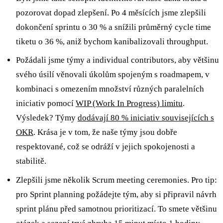
pozorovat dopad zlepšení. Po 4 měsících jsme zlepšili
dokončení sprintu o 30 % a snížili průměrný cycle time
tiketu o 36 %, aniž bychom kanibalizovali throughput.
Požádali jsme týmy a individual contributors, aby většinu
svého úsilí věnovali úkolům spojeným s roadmapem, v
kombinaci s omezením množství různých paralelních
iniciativ pomocí
WIP (Work In Progress) limitu
.
Výsledek? Týmy
dodávají 80 % iniciativ souvisejících s
OKR
. Krása je v tom, že naše týmy jsou dobře
respektované, což se odráží v jejich spokojenosti a
stabilitě.
Zlepšili jsme několik Scrum meeting ceremonies. Pro tip:
pro Sprint planning požádejte tým, aby si připravil návrh
sprint plánu před samotnou prioritizací. To smete většinu