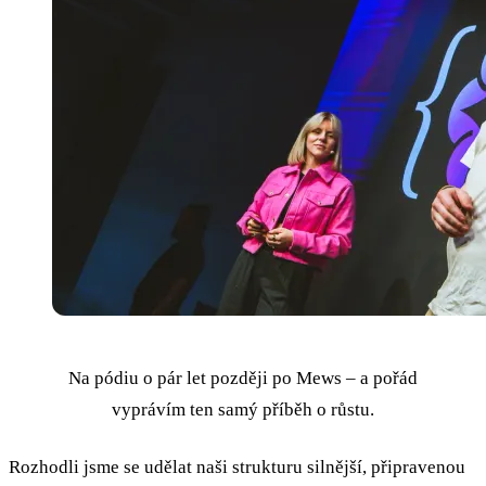
Na pódiu o pár let později po Mews – a pořád
vyprávím ten samý příběh o růstu.
Rozhodli jsme se udělat naši strukturu silnější, připravenou