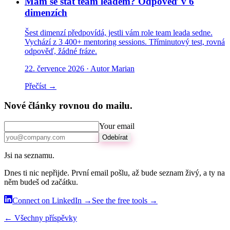
Mám se stát team leadem? Odpověď v 6
dimenzích
Šest dimenzí předpovídá, jestli vám role team leada sedne.
Vychází z 3 400+ mentoring sessions. Tříminutový test, rovná
odpověď, žádné fráze.
22. července 2026
· Autor Marian
Přečíst →
Nové články rovnou do mailu.
Your email
Odebírat
Jsi na seznamu.
Dnes ti nic nepřijde. První email pošlu, až bude seznam živý, a ty na
něm budeš od začátku.
Connect on LinkedIn →
See the free tools →
← Všechny příspěvky