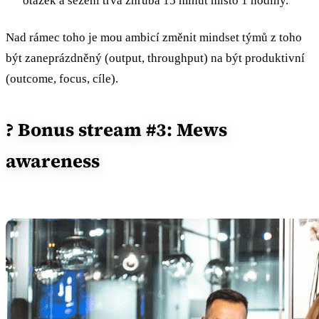
otázek a sezení trvá zhruba 15 minut místo 1 hodiny.
Nad rámec toho je mou ambicí změnit mindset týmů z toho
být zaneprázdněný (output, throughput) na být produktivní
(outcome, focus, cíle).
? Bonus stream #3: Mews
awareness