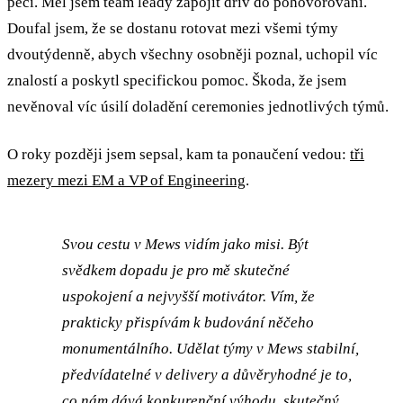
péčí. Měl jsem team leady zapojit dřív do pohovorování.
Doufal jsem, že se dostanu rotovat mezi všemi týmy
dvoutýdenně, abych všechny osobněji poznal, uchopil víc
znalostí a poskytl specifickou pomoc. Škoda, že jsem
nevěnoval víc úsilí doladění ceremonies jednotlivých týmů.
O roky později jsem sepsal, kam ta ponaučení vedou:
tři
mezery mezi EM a VP of Engineering
.
Svou cestu v Mews vidím jako misi. Být
svědkem dopadu je pro mě skutečné
uspokojení a nejvyšší motivátor. Vím, že
prakticky přispívám k budování něčeho
monumentálního. Udělat týmy v Mews stabilní,
předvídatelné v delivery a důvěryhodné je to,
co nám dává konkurenční výhodu, skutečný