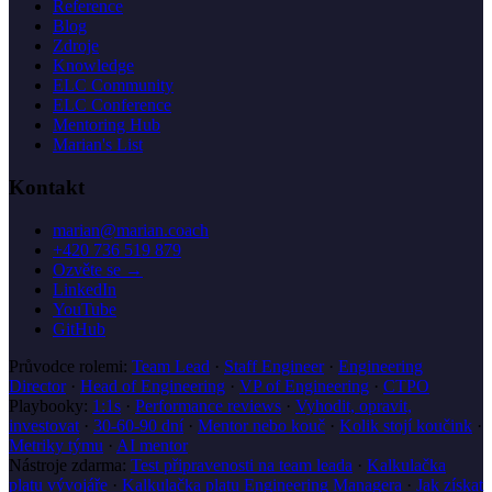
Reference
Blog
Zdroje
Knowledge
ELC Community
ELC Conference
Mentoring Hub
Marian's List
Kontakt
marian@marian.coach
+420 736 519 879
Ozvěte se →
LinkedIn
YouTube
GitHub
Průvodce rolemi:
Team Lead
·
Staff Engineer
·
Engineering
Director
·
Head of Engineering
·
VP of Engineering
·
CTPO
Playbooky:
1:1s
·
Performance reviews
·
Vyhodit, opravit,
investovat
·
30-60-90 dní
·
Mentor nebo kouč
·
Kolik stojí koučink
·
Metriky týmu
·
AI mentor
Nástroje zdarma:
Test připravenosti na team leada
·
Kalkulačka
platu vývojáře
·
Kalkulačka platu Engineering Managera
·
Jak získat