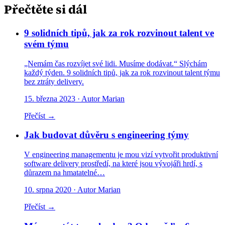
Přečtěte si dál
9 solidních tipů, jak za rok rozvinout talent ve
svém týmu
„Nemám čas rozvíjet své lidi. Musíme dodávat.“ Slýchám
každý týden. 9 solidních tipů, jak za rok rozvinout talent týmu
bez ztráty delivery.
15. března 2023
· Autor Marian
Přečíst →
Jak budovat důvěru s engineering týmy
V engineering managementu je mou vizí vytvořit produktivní
software delivery prostředí, na které jsou vývojáři hrdí, s
důrazem na hmatatelné…
10. srpna 2020
· Autor Marian
Přečíst →