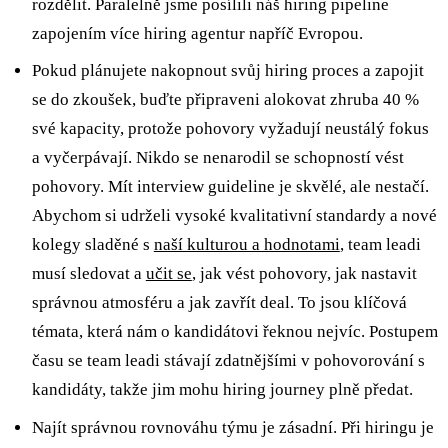
rozdělit. Paralelně jsme posílili náš hiring pipeline
zapojením více hiring agentur napříč Evropou.
Pokud plánujete nakopnout svůj hiring proces a zapojit
se do zkoušek, buďte připraveni alokovat zhruba 40 %
své kapacity, protože pohovory vyžadují neustálý fokus
a vyčerpávají. Nikdo se nenarodil se schopností vést
pohovory. Mít interview guideline je skvělé, ale nestačí.
Abychom si udrželi vysoké kvalitativní standardy a nové
kolegy sladěné s
naší kulturou a hodnotami
, team leadi
musí sledovat a
učit se
, jak vést pohovory, jak nastavit
správnou atmosféru a jak zavřít deal. To jsou klíčová
témata, která nám o kandidátovi řeknou nejvíc. Postupem
času se team leadi stávají zdatnějšími v pohovorování s
kandidáty, takže jim mohu hiring journey plně předat.
Najít správnou rovnováhu týmu je zásadní. Při hiringu je