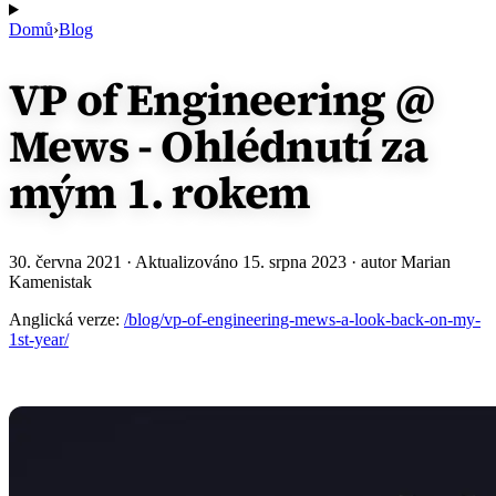
Domů
›
Blog
VP of Engineering @
Mews - Ohlédnutí za
mým 1. rokem
30. června 2021
· Aktualizováno
15. srpna 2023
· autor Marian
Kamenistak
Anglická verze:
/blog/vp-of-engineering-mews-a-look-back-on-my-
1st-year/