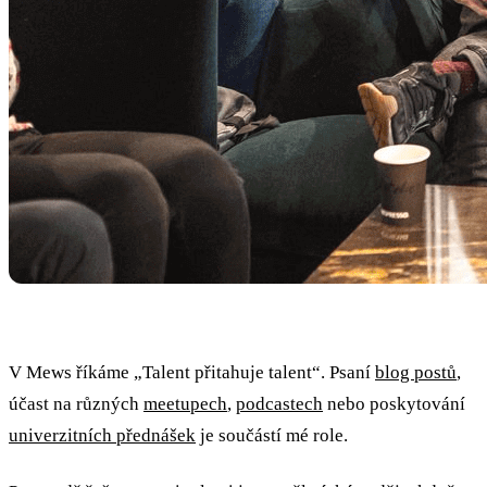
V Mews říkáme „Talent přitahuje talent“. Psaní
blog postů
,
účast na různých
meetupech
,
podcastech
nebo poskytování
univerzitních přednášek
je součástí mé role.