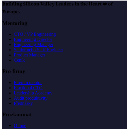
Building Silicon Valley Leaders in the Heart
❤️
of
Europe.
Mentoring
CTO / VP Engineering
Engineering Director
Engineering Manager
Senior nebo Staff Engineer
Product Manager
Ceník
Pro firmy
Firemní mentor
Fractional CTO
Leadership Academy
Audit produktivity
Přednášky
Prozkoumat
O mně