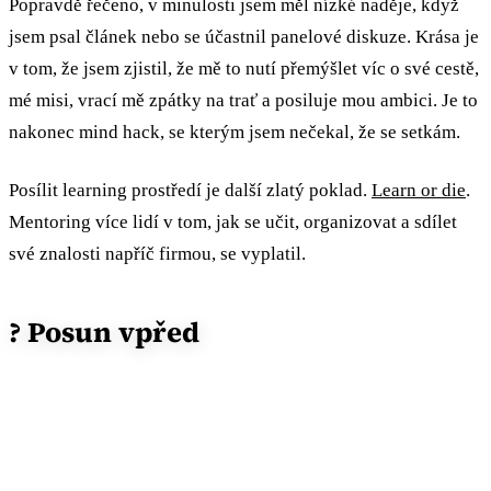
Popravdě řečeno, v minulosti jsem měl nízké naděje, když
jsem psal článek nebo se účastnil panelové diskuze. Krása je
v tom, že jsem zjistil, že mě to nutí přemýšlet víc o své cestě,
mé misi, vrací mě zpátky na trať a posiluje mou ambici. Je to
nakonec mind hack, se kterým jsem nečekal, že se setkám.
Posílit learning prostředí je další zlatý poklad.
Learn or die
.
Mentoring více lidí v tom, jak se učit, organizovat a sdílet
své znalosti napříč firmou, se vyplatil.
? Posun vpřed