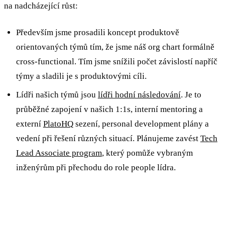
na nadcházející růst:
Především jsme prosadili koncept produktově
orientovaných týmů tím, že jsme náš org chart formálně
cross-functional. Tím jsme snížili počet závislostí napříč
týmy a sladili je s produktovými cíli.
Lídři našich týmů jsou
lídři hodní následování
. Je to
průběžné zapojení v našich 1:1s, interní mentoring a
externí
PlatoHQ
sezení, personal development plány a
vedení při řešení různých situací. Plánujeme zavést
Tech
Lead Associate program
, který pomůže vybraným
inženýrům při přechodu do role people lídra.