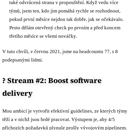
také odvrácená strana v propouštění. Když vedu více
týmů, jsem ten, kdo jim pomáhá rychle se rozhodnout,
pokud první měsíce nejdou tak dobře, jak se očekávalo.
Proto dělám otevřený check po prvním a před koncem
třetího měsíce se všemi nováčky.
V tuto chvíli, v červnu 2021, jsme na headcountu 77, s 8
podepsanými lidmi.
? Stream #2: Boost software
delivery
Mou ambicí je vytvořit efektivní guidelines, ze kterých týmy
těží a v nichž jsou hrdé pracovat. Výstupem je, aby 4/5
příchozích požadavků plynule prošly vývojovým pipelinem.