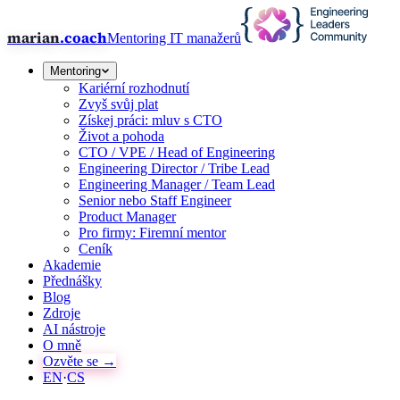
marian
.coach
Mentoring IT manažerů
Mentoring
Kariérní rozhodnutí
Zvyš svůj plat
Získej práci: mluv s CTO
Život a pohoda
CTO / VPE / Head of Engineering
Engineering Director / Tribe Lead
Engineering Manager / Team Lead
Senior nebo Staff Engineer
Product Manager
Pro firmy: Firemní mentor
Ceník
Akademie
Přednášky
Blog
Zdroje
AI nástroje
O mně
Ozvěte se →
EN
·
CS