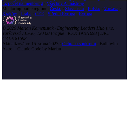
rozpočet na mentoring
·
Všechny AI nástroje
Mentoring podle regionu:
Česko
·
Slovensko
·
Polsko
·
Varšava
·
Kraków
·
Praha
·
CEE
·
Střední Evropa
·
Evropa
© 2026 Marian Kamenistak · Engineering Leaders Hub s.r.o. ·
Varšavská 715/36, 120 00 Prague · IČO: 19181698 | DIČ:
CZ19181698
Aktualizováno:
15. srpna 2023
·
Ochrana soukromí
·
Built with
Astro + Claude Code by Marian
marian
.coach