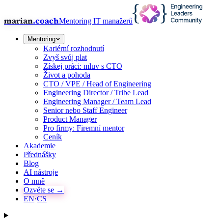
marian
.coach
Mentoring IT manažerů
Mentoring
Kariérní rozhodnutí
Zvyš svůj plat
Získej práci: mluv s CTO
Život a pohoda
CTO / VPE / Head of Engineering
Engineering Director / Tribe Lead
Engineering Manager / Team Lead
Senior nebo Staff Engineer
Product Manager
Pro firmy: Firemní mentor
Ceník
Akademie
Přednášky
Blog
AI nástroje
O mně
Ozvěte se →
EN
·
CS