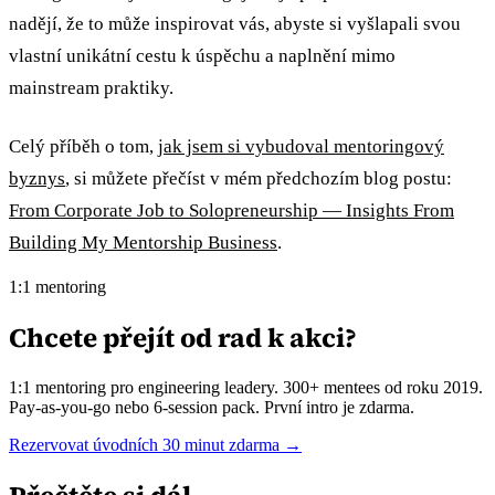
nadějí, že to může inspirovat vás, abyste si vyšlapali svou
vlastní unikátní cestu k úspěchu a naplnění mimo
mainstream praktiky.
Celý příběh o tom,
jak jsem si vybudoval mentoringový
byznys
, si můžete přečíst v mém předchozím blog postu:
From Corporate Job to Solopreneurship — Insights From
Building My Mentorship Business
.
1:1 mentoring
Chcete přejít od rad k akci?
1:1 mentoring pro engineering leadery. 300+ mentees od roku 2019.
Pay-as-you-go nebo 6-session pack. První intro je zdarma.
Rezervovat úvodních 30 minut zdarma →