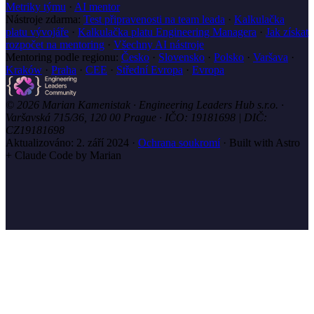
Metriky týmu
·
AI mentor
Nástroje zdarma:
Test připravenosti na team leada
·
Kalkulačka
platu vývojáře
·
Kalkulačka platu Engineering Managera
·
Jak získat
rozpočet na mentoring
·
Všechny AI nástroje
Mentoring podle regionu:
Česko
·
Slovensko
·
Polsko
·
Varšava
·
Kraków
·
Praha
·
CEE
·
Střední Evropa
·
Evropa
© 2026 Marian Kamenistak · Engineering Leaders Hub s.r.o. ·
Varšavská 715/36, 120 00 Prague · IČO: 19181698 | DIČ:
CZ19181698
Aktualizováno:
2. září 2024
·
Ochrana soukromí
·
Built with Astro
+ Claude Code by Marian
marian
.coach