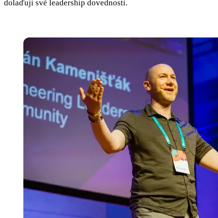
dolaďuji své leadership dovednosti.