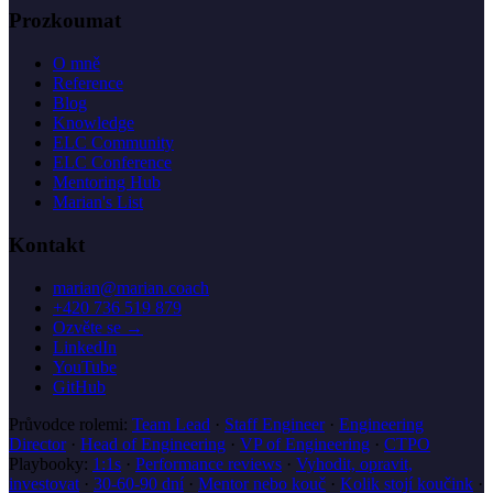
Prozkoumat
O mně
Reference
Blog
Knowledge
ELC Community
ELC Conference
Mentoring Hub
Marian's List
Kontakt
marian@marian.coach
+420 736 519 879
Ozvěte se →
LinkedIn
YouTube
GitHub
Průvodce rolemi:
Team Lead
·
Staff Engineer
·
Engineering
Director
·
Head of Engineering
·
VP of Engineering
·
CTPO
Playbooky:
1:1s
·
Performance reviews
·
Vyhodit, opravit,
investovat
·
30-60-90 dní
·
Mentor nebo kouč
·
Kolik stojí koučink
·