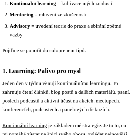
Kontinuální learning
= kultivace mých znalostí
Mentoring
= mluvení ze zkušenosti
Advisory
= uvedení teorie do praxe a sbírání zpětné
vazby
Pojďme se ponořit do solopreneur tipů.
1. Learning: Palivo pro mysl
Jeden den v týdnu věnuji kontinuálnímu learningu. To
zahrnuje čtení článků, blog postů a dalších materiálů, psaní,
poslech podcastů a aktivní účast na akcích, meetupech,
konferencích, podcastech a panelových diskuzích.
Kontinuální learning
je základem mé strategie. Je to to, co
mi pomáhá zůstat na špici svého oboru, ovládat nejnovější