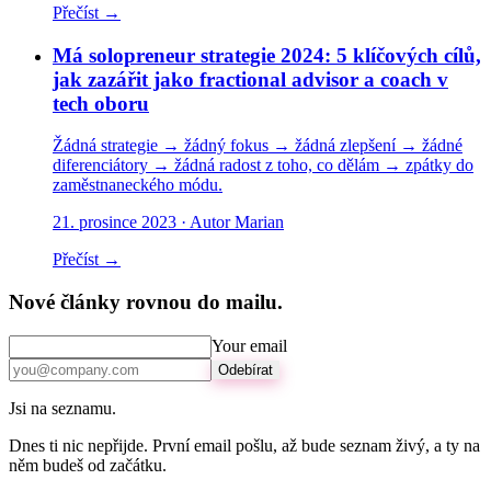
Přečíst →
Má solopreneur strategie 2024: 5 klíčových cílů,
jak zazářit jako fractional advisor a coach v
tech oboru
Žádná strategie → žádný fokus → žádná zlepšení → žádné
diferenciátory → žádná radost z toho, co dělám → zpátky do
zaměstnaneckého módu.
21. prosince 2023
· Autor Marian
Přečíst →
Nové články rovnou do mailu.
Your email
Odebírat
Jsi na seznamu.
Dnes ti nic nepřijde. První email pošlu, až bude seznam živý, a ty na
něm budeš od začátku.