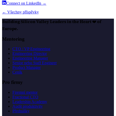
Connect on LinkedIn →
← Všechny příspěvky
Building Silicon Valley Leaders in the Heart
❤️
of
Europe.
Mentoring
CTO / VP Engineering
Engineering Director
Engineering Manager
Senior nebo Staff Engineer
Product Manager
Ceník
Pro firmy
Firemní mentor
Fractional CTO
Leadership Academy
Audit produktivity
Přednášky