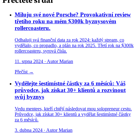
Přečtěte si dál
Miluju své nové Porsche? Provokativní review
třetího roku na mém $300k byznysovém
rollercoasteru.
Odhaluji svá finanční data za rok 2024: každý stream, co
vydělalo, co propadlo, a plán na rok 2025. Třetí rok na $300k
rollercoasteru, syrová čísla.
11. srpna 2024
· Autor Marian
Přečíst →
Vydělejte šestimístné částky za 6 měsíců: Váš
průvodce, jak získat 30+ klientů a rozvinout
svůj byznys
Vedu mentees, kteří chtějí následovat mou solopreneur cestu.
Průvodce, jak získat 30+ klientů a vydělat šestimístné částky
za 6 měsíců.
3. dubna 2024
· Autor Marian