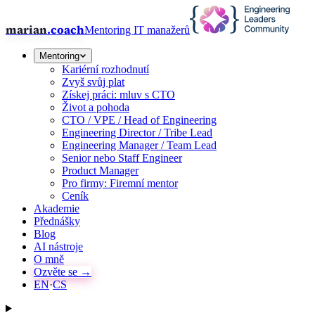
marian
.coach
Mentoring IT manažerů
Mentoring
Kariérní rozhodnutí
Zvyš svůj plat
Získej práci: mluv s CTO
Život a pohoda
CTO / VPE / Head of Engineering
Engineering Director / Tribe Lead
Engineering Manager / Team Lead
Senior nebo Staff Engineer
Product Manager
Pro firmy: Firemní mentor
Ceník
Akademie
Přednášky
Blog
AI nástroje
O mně
Ozvěte se →
EN
·
CS