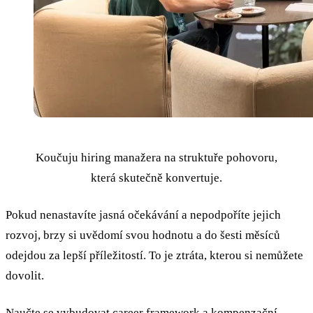
Koučuju hiring manažera na struktuře pohovoru,
která skutečně konvertuje.
Pokud nenastavíte jasná očekávání a nepodpoříte jejich
rozvoj, brzy si uvědomí svou hodnotu a do šesti měsíců
odejdou za lepší příležitostí. To je ztráta, kterou si nemůžete
dovolit.
Naučte se vybudovat
career framework
a
kompenzační