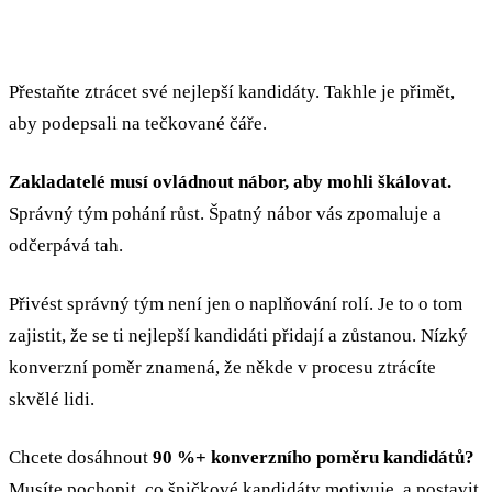
Přestaňte ztrácet své nejlepší kandidáty. Takhle je přimět,
aby podepsali na tečkované čáře.
Zakladatelé musí ovládnout nábor, aby mohli škálovat.
Správný tým pohání růst. Špatný nábor vás zpomaluje a
odčerpává tah.
Přivést správný tým není jen o naplňování rolí. Je to o tom
zajistit, že se ti nejlepší kandidáti přidají a zůstanou. Nízký
konverzní poměr znamená, že někde v procesu ztrácíte
skvělé lidi.
Chcete dosáhnout
90 %+ konverzního poměru kandidátů?
Musíte pochopit, co špičkové kandidáty motivuje, a postavit