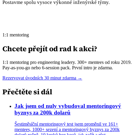
Postavme spolu vysoce výkonné inženýrské týmy.
1:1 mentoring
Chcete přejít od rad k akci?
1:1 mentoring pro engineering leadery. 300+ mentees od roku 2019.
Pay-as-you-go nebo 6-session pack. První intro je zdarma.
Rezervovat úvodních 30 minut zdarma →
Přečtěte si dál
Jak jsem od nuly vybudoval mentoringový
byznys za 200k dolarů
Šestiměsíční mentoringový test jsem proměnil ve 161+
mentees, 1000+ sezení a mentoringový byznys za 200k
dolarů ročně. 10 kroků bez keců, jak začít a růst.