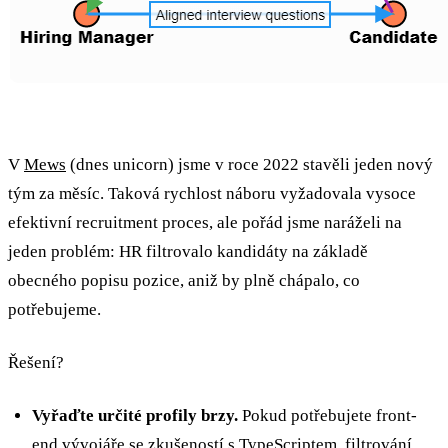
V
Mews
(dnes unicorn) jsme v roce 2022 stavěli jeden nový
tým za měsíc. Taková rychlost náboru vyžadovala vysoce
efektivní recruitment proces, ale pořád jsme naráželi na
jeden problém: HR filtrovalo kandidáty na základě
obecného popisu pozice, aniž by plně chápalo, co
potřebujeme.
Řešení?
Vyřaďte určité profily brzy.
Pokud potřebujete front-
end vývojáře se zkušeností s TypeScriptem, filtrování