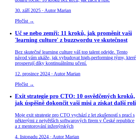
30. září 2025
· Autor Marian
Přečíst →
Uč se nebo zemři: 11 kroků, jak proměnit vaši
'learning culture' z buzzwordu ve skutečnost
Bez skutečné learning culture váš top talent odejde. Tento
návod vám ukáže, jak vybudovat high-performing týmy, které
prosperují díky kontinuálnímu učení.
12. prosince 2024
· Autor Marian
Přečíst →
Exit strategie pro CTO: 10 osvědčených kroků,
jak úspěšně dokončit vaši misi a získat další roli
Moje exit strategie pro CTO vychází z let zkušeností s prací s
některými z největších softwarových firem v České republice
a z mentorování inženýrských
4. listopadu 2024
· Autor Marian