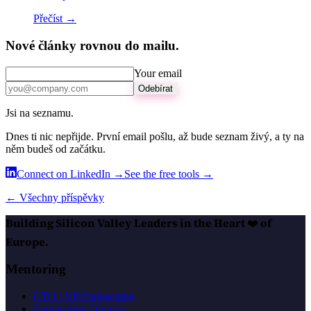
Přečíst →
Nové články rovnou do mailu.
Your email
Odebírat
Jsi na seznamu.
Dnes ti nic nepřijde. První email pošlu, až bude seznam živý, a ty na
něm budeš od začátku.
Connect on LinkedIn →
See the free tools →
← Všechny příspěvky
Building Silicon Valley Leaders in the Heart
❤️
of
Europe.
Mentoring
CTO / VP Engineering
Engineering Director