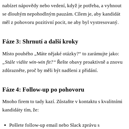
nabízet nápovědy nebo vedení, když je potřeba, a vyhnout
se dlouhým nepohodlným pauzám. Cílem je, aby kandidát
měl z pohovoru pozitivní pocit, ne aby byl vystresovaný.
Fáze 3: Shrnutí a další kroky
Místo pouhého „Máte nějaké otázky?“ to zarámujte jako:
„Stále vidíte win-win fit?“
Řešte obavy proaktivně a znovu
zdůrazněte, proč by měli být nadšeni z přidání.
Fáze 4: Follow-up po pohovoru
Mnoho firem to tady kazí. Zůstaňte v kontaktu s kvalitními
kandidáty tím, že:
Pošlete follow-up email nebo Slack zprávu s